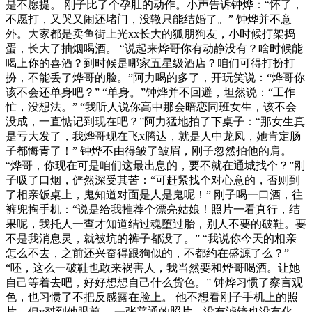
是不愿提。 刚子比了个孕肚的动作。小声告诉钟烨：“怀了，
不愿打，又哭又闹还堵门，没辙只能结婚了。” 钟烨并不意
外。大家都是卖鱼街上光xx长大的狐朋狗友，小时候打架捣
蛋，长大了抽烟喝酒。 “说起来烨哥你有动静没有？啥时候能
喝上你的喜酒？到时候是哪家五星级酒店？咱们可得打扮打
扮，不能丢了烨哥的脸。”阿力喝的多了，开玩笑说：“烨哥你
该不会还单身吧？” “单身。”钟烨并不回避，坦然说：“工作
忙，没想法。” “我听人说你高中那会暗恋同班女生，该不会
没成，一直惦记到现在吧？”阿力猛地拍了下桌子：“那女生真
是亏大发了，我烨哥现在飞x腾达，就是人中龙凤，她肯定肠
子都悔青了！” 钟烨不由得皱了皱眉，刚子忽然拍他的肩。
“烨哥，你现在可是咱们这最出息的，要不就在通城找个？”刚
子吸了口烟，俨然深受其苦：“可赶紧找个对心意的，否则到
了相亲饭桌上，鬼知道对面是人是鬼呢！” 刚子喝一口酒，往
裤兜掏手机：“说是给我推荐个漂亮姑娘！照片一看真行，结
果呢，我托人一查才知道结过魂堕过胎，别人不要的破鞋。要
不是我消息灵，就被坑的裤子都没了。” “我说你今天的相亲
怎么不去，之前还兴奋得跟狗似的，不都约在盛源了么？”
“呸，这么一破鞋也敢来祸害人，我当然要和烨哥喝酒。让她
自己等着去吧，好好想想自己什么货色。” 钟烨习惯了察言观
色，也习惯了不把反感露在脸上。 他不想看刚子手机上的照
片，但y怼到他眼前。 一张普通的照片，没有滤镜也没有化