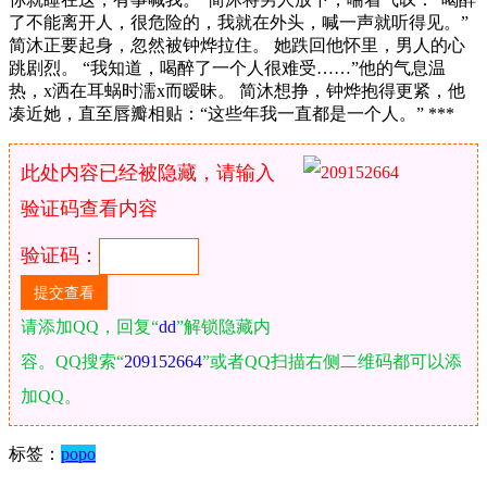
了不能离开人，很危险的，我就在外头，喊一声就听得见。”
简沐正要起身，忽然被钟烨拉住。 她跌回他怀里，男人的心
跳剧烈。 “我知道，喝醉了一个人很难受……”他的气息温
热，x洒在耳蜗时濡x而暧昧。 简沐想挣，钟烨抱得更紧，他
凑近她，直至唇瓣相贴：“这些年我一直都是一个人。” ***
此处内容已经被隐藏，请输入
验证码查看内容
验证码：
请添加QQ，回复“
dd
”解锁隐藏内
容。QQ搜索“
209152664
”或者QQ扫描右侧二维码都可以添
加QQ。
标签：
popo