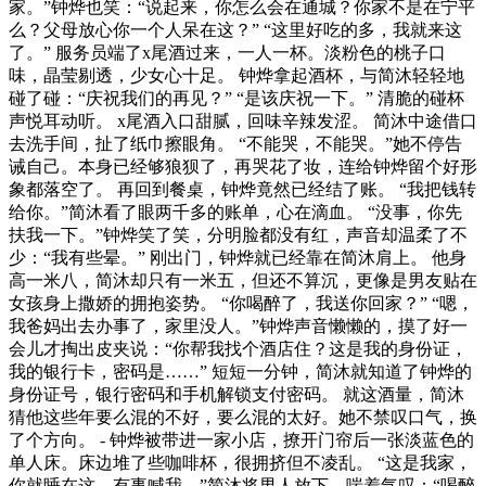
家。”钟烨也笑：“说起来，你怎么会在通城？你家不是在宁平
么？父母放心你一个人呆在这？” “这里好吃的多，我就来这
了。” 服务员端了x尾酒过来，一人一杯。淡粉色的桃子口
味，晶莹剔透，少女心十足。 钟烨拿起酒杯，与简沐轻轻地
碰了碰：“庆祝我们的再见？” “是该庆祝一下。” 清脆的碰杯
声悦耳动听。 x尾酒入口甜腻，回味辛辣发涩。 简沐中途借口
去洗手间，扯了纸巾擦眼角。 “不能哭，不能哭。”她不停告
诫自己。本身已经够狼狈了，再哭花了妆，连给钟烨留个好形
象都落空了。 再回到餐桌，钟烨竟然已经结了账。 “我把钱转
给你。”简沐看了眼两千多的账单，心在滴血。 “没事，你先
扶我一下。”钟烨笑了笑，分明脸都没有红，声音却温柔了不
少：“我有些晕。” 刚出门，钟烨就已经靠在简沐肩上。 他身
高一米八，简沐却只有一米五，但还不算沉，更像是男友贴在
女孩身上撒娇的拥抱姿势。 “你喝醉了，我送你回家？” “嗯，
我爸妈出去办事了，家里没人。”钟烨声音懒懒的，摸了好一
会儿才掏出皮夹说：“你帮我找个酒店住？这是我的身份证，
我的银行卡，密码是……” 短短一分钟，简沐就知道了钟烨的
身份证号，银行密码和手机解锁支付密码。 就这酒量，简沐
猜他这些年要么混的不好，要么混的太好。她不禁叹口气，换
了个方向。 - 钟烨被带进一家小店，撩开门帘后一张淡蓝色的
单人床。床边堆了些咖啡杯，很拥挤但不凌乱。 “这是我家，
你就睡在这，有事喊我。”简沐将男人放下，喘着气叹：“喝醉