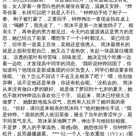
妆，女人穿着一身雪白色的长裙坐在窗边，温婉又安静。 “烨
哥你看，长得可以吧？就是人不行。” 钟烨抬手给了刚子一
拳。 刚子被打蒙了，正要回手，钟烨掏出一沓现金拍在桌上
说：“喝醉了，我先走了。” - 简沐不是第一次被放鸽子了。 相
亲久了，再奇葩的男方都见过。今天约在盛源酒店是男方的意
思，她已经点了前菜，哪想等了一个小时都没人。 菜已经凉
了，但毕竟一道菜上百块，卖相还是很诱人。 简沐最擅长的
就是止损和安慰自己，她又点了壶热饮，夹起一块蔬菜往嘴里
送。 凉透的菜叶有些苦味，回味发涩。 她决定找个吃播一边
看一边吃，才发现高中同学的消息。 ‘我听说钟烨回国了，你
知道吗？他现在是新成集团的分区负责人，同学们都说要多联
络呢。’ ‘在？怎么不回话？不会又去相亲了吧？’ ‘喂，你别放
弃啊，说不定他还是单身，你还有机会呢。’ 没机会的。 简沐
从来没有做白x梦的癖好。 就是做了梦回到十七岁的夏天，她
也不敢对钟烨说出喜欢你三个字。 说起来，简沐已经很久没
做梦了。 她默默地低头叹气，忽然有人拉开了她对面的座
位。 “你好，请问是来相亲的简沐吗？”他对她伸出手说：“我
是钟烨。” 面前的男人依旧英俊，褪去了当年的青涩年少，眉
宇间英气非凡。 简沐呆呆地啊了声，伸出手与他轻轻相握。
不是梦，男人的手掌温热，骨感y朗。 她想收回手，但钟烨不
松开，反而越攥越紧。 *** 02.一个人 <坠欢重拾（1V1 x）(紫