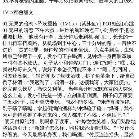
p.s.不算破镜的重圆。十年后依旧双向暗恋。成年人的白x梦。
1V1x都會甜文
01.无果的暗恋 <坠欢重拾（1V1 x）(紫苏鱼)｜PO18臉紅心跳
01.无果的暗恋 下午六点，钟烨的航班晚点三小时后终于抵达
通城机场。 他没有行李，五分钟后走到机场门口，长长的一
排出租车挡着路。从机场到市中心，三十分钟的路，一百块不
讲价。 贵的犯罪，但钟烨的时间更值钱。 六点半到店，生蚝
烤串已经摆了一桌，发小们正在喝酒，见钟烨一身西装革履，
一时有些不敢认。 刚子从小和钟烨对门，连忙招呼：“嘿，我
就说烨哥讲义气，说好了来怎么可能不来！” “嗯，刚回国，
时差还没倒。” 钟烨闻多了烟味酒味，挑了角落坐下，给自己
倒了杯酒：“我迟到了，罚酒一杯。这顿我请，大家随便点。”
说完仰头饮尽，痛快又利落。 当年离开时沉默寡言的人突然
这么上道，发小们先是一愣，立刻重新倒酒。 刚子问店家要
了五x骰子，摆开架势要玩。 “我不能多喝。”钟烨直接拒绝。
刚子啧了啧嘴，拿起倒满的酒杯与钟烨碰了碰：“烨哥，我今
天可是特意推了事过来的，你人都来了不喝，不像话吧？”
“明天付原结婚，别喝多了误事。”钟烨微微笑着，熟门熟路地
将话题引开：“新娘子怎么样，照片我还没看过呢。” “没什么
好看的。今天最后单身夜，我们喝酒。”付原连连摇头，显然