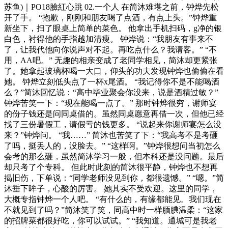
苏鱼)｜PO18臉紅心跳 02.一个人 在简沐难堪之前，钟烨先松
开了手。 “抱歉，刚刚和朋友喝了点酒，有点上头。”钟烨重
新坐下，扫了眼桌上简单的菜色。 他拿出手机扫码，g净的银
白色，衬得他的手指越加清瘦。 钟烨说：“我朋友有事来不
了，让我代他向你说声对不起。再吃点什么？我请客。” “不
用，AA吧。” 无趣的相亲变成了老同学相见，简沐却更紧张
了。她拿起玻璃杯喝一大口，仰头的功夫发现钟烨也偷偷在看
她。 钟烨立刻低头点了一杯x尾酒。 “我记得你不是不能喝酒
么？”简沐回忆说：“高中毕业聚会你没来，说是酒精过敏？”
钟烨苦笑一下：“现在能喝一点了。” 那时钟烨很穷，谢师宴
的份子钱还是问同桌借的。虽然同桌愿意再借一次，但他已经
找了三份暑假工，请假亏的钱更多。 “说起来你谢师宴怎么没
来？”钟烨问。 “我……” 简沐也苦笑了下：“我高考不是考砸
了吗，挺丢人的，没脸去。” “这样啊。”钟烨很想问当初怎么
会考的那么砸，虽然简沐学习一般，但本科还是没问题。最后
却只考了个专科。 但此时此刻的简沐很平静，钟烨也不想再
揭旧伤，下单说：“同学老师没见到你，都很遗憾。” “嗯。”简
沐垂下眸子，心酸的厉害。 她其实不受欢迎。这里的同学，
大概专指钟烨一个人吧。 “有什么的，有缘都能见。我们现在
不就见到了吗？”简沐笑了笑，同高中时一样腼腆温柔：“这家
的招牌菜都很好吃，你可以试试。” “我知道。通城可是我老