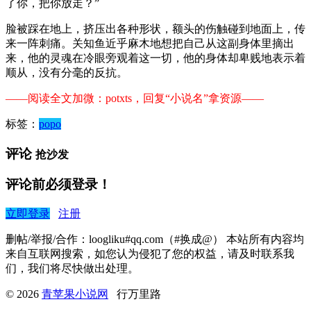
了你，把你放走？”
脸被踩在地上，挤压出各种形状，额头的伤触碰到地面上，传
来一阵刺痛。关知鱼近乎麻木地想把自己从这副身体里摘出
来，他的灵魂在冷眼旁观着这一切，他的身体却卑贱地表示着
顺从，没有分毫的反抗。
——阅读全文加微：potxts，回复“小说名”拿资源——
标签：
popo
评论
抢沙发
评论前必须登录！
立即登录
注册
删帖/举报/合作：loogliku#qq.com（#换成@） 本站所有内容均
来自互联网搜索，如您认为侵犯了您的权益，请及时联系我
们，我们将尽快做出处理。
© 2026
青苹果小说网
行万里路