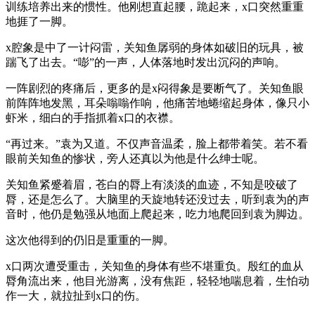
训练培养出来的惯性。他刚想直起腰，跪起来，x口突然重重
地捱了一脚。
x腔象是中了一计闷雷，关知鱼孱弱的身体如破旧的玩具，被
踹飞了出去。“嘭”的一声，人体落地时发出沉闷的声响。
一阵剧烈的疼痛后，更多的是x闷得象是要断气了。关知鱼眼
前阵阵地发黑，耳朵嗡嗡作响，他痛苦地蜷缩起身体，像只小
虾米，细白的手指抓着x口的衣襟。
“再过来。”袁为又道。不仅声音温柔，脸上都带着笑。若不看
眼前关知鱼的惨状，旁人还真以为他是什么绅士呢。
关知鱼紧蹙着眉，苍白的脣上有淡淡的血迹，不知是咬破了
脣，还是怎么了。大脑里的天旋地转还没过去，听到袁为的声
音时，他仍是勉强从地面上爬起来，吃力地爬回到袁为脚边。
这次他得到的仍旧是重重的一脚。
x口两次遭受重击，关知鱼的身体有些不堪重负。殷红的血从
脣角流出来，他目光游离，没有焦距，轻轻地喘息着，生怕动
作一大，就拉扯到x口的伤。