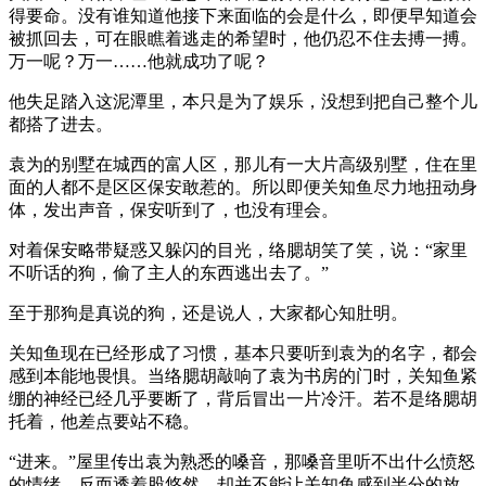
得要命。没有谁知道他接下来面临的会是什么，即便早知道会
被抓回去，可在眼瞧着逃走的希望时，他仍忍不住去搏一搏。
万一呢？万一……他就成功了呢？
他失足踏入这泥潭里，本只是为了娱乐，没想到把自己整个儿
都搭了进去。
袁为的别墅在城西的富人区，那儿有一大片高级别墅，住在里
面的人都不是区区保安敢惹的。所以即便关知鱼尽力地扭动身
体，发出声音，保安听到了，也没有理会。
对着保安略带疑惑又躲闪的目光，络腮胡笑了笑，说：“家里
不听话的狗，偷了主人的东西逃出去了。”
至于那狗是真说的狗，还是说人，大家都心知肚明。
关知鱼现在已经形成了习惯，基本只要听到袁为的名字，都会
感到本能地畏惧。当络腮胡敲响了袁为书房的门时，关知鱼紧
绷的神经已经几乎要断了，背后冒出一片冷汗。若不是络腮胡
托着，他差点要站不稳。
“进来。”屋里传出袁为熟悉的嗓音，那嗓音里听不出什么愤怒
的情绪，反而透着股悠然，却并不能让关知鱼感到半分的放