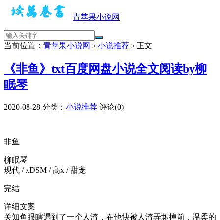
青苹果小说网
当前位置：
青苹果小说网
小说推荐
正文
>
>
《非鱼》txt百度网盘小说全文阅读by柳
眠琴
2020-08-28
分类：
小说推荐
评论(0)
非鱼
柳眠琴
现代 / xDSM / 高x / 甜宠
完结
详细文案
关知鱼眼瞎遇到了一个人渣，在他快被人渣弄坏掉前，温柔的