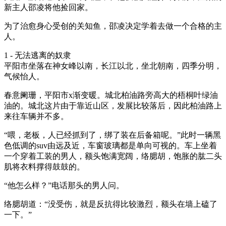
新主人邵凌将他捡回家。
为了治愈身心受创的关知鱼，邵凌决定学着去做一个合格的主
人。
1 - 无法逃离的奴隶
平阳市坐落在神女峰以南，长江以北，坐北朝南，四季分明，
气候怡人。
春意阑珊，平阳市x渐变暖。城北柏油路旁高大的梧桐叶绿油
油的。城北这片由于靠近山区，发展比较落后，因此柏油路上
来往车辆并不多。
“喂，老板，人已经抓到了，绑了装在后备箱呢。”此时一辆黑
色低调的suv由远及近，车窗玻璃都是单向可视的。车上坐着
一个穿着工装的男人，额头饱满宽阔，络腮胡，饱胀的肱二头
肌将衣料撑得鼓鼓的。
“他怎么样？”电话那头的男人问。
络腮胡道：“没受伤，就是反抗得比较激烈，额头在墙上磕了
一下。”