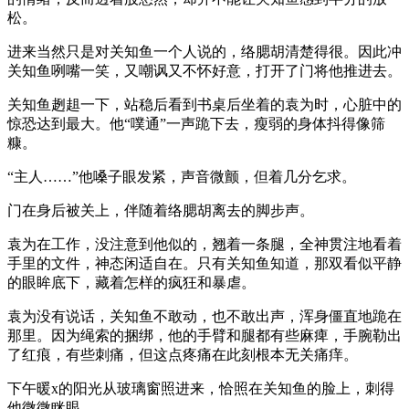
松。
进来当然只是对关知鱼一个人说的，络腮胡清楚得很。因此冲
关知鱼咧嘴一笑，又嘲讽又不怀好意，打开了门将他推进去。
关知鱼趔趄一下，站稳后看到书桌后坐着的袁为时，心脏中的
惊恐达到最大。他“噗通”一声跪下去，瘦弱的身体抖得像筛
糠。
“主人……”他嗓子眼发紧，声音微颤，但着几分乞求。
门在身后被关上，伴随着络腮胡离去的脚步声。
袁为在工作，没注意到他似的，翘着一条腿，全神贯注地看着
手里的文件，神态闲适自在。只有关知鱼知道，那双看似平静
的眼眸底下，藏着怎样的疯狂和暴虐。
袁为没有说话，关知鱼不敢动，也不敢出声，浑身僵直地跪在
那里。因为绳索的捆绑，他的手臂和腿都有些麻痺，手腕勒出
了红痕，有些刺痛，但这点疼痛在此刻根本无关痛痒。
下午暖x的阳光从玻璃窗照进来，恰照在关知鱼的脸上，刺得
他微微眯眼。