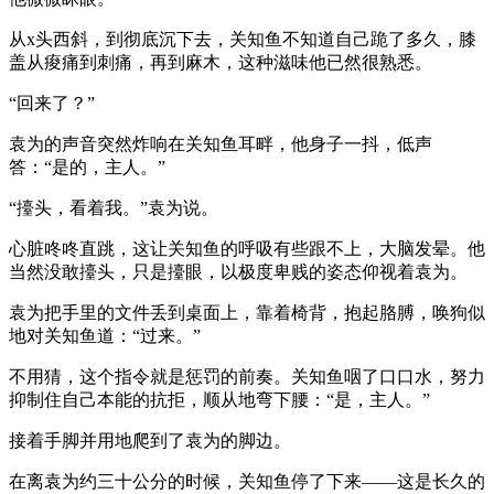
从x头西斜，到彻底沉下去，关知鱼不知道自己跪了多久，膝
盖从痠痛到刺痛，再到麻木，这种滋味他已然很熟悉。
“回来了？”
袁为的声音突然炸响在关知鱼耳畔，他身子一抖，低声
答：“是的，主人。”
“擡头，看着我。”袁为说。
心脏咚咚直跳，这让关知鱼的呼吸有些跟不上，大脑发晕。他
当然没敢擡头，只是擡眼，以极度卑贱的姿态仰视着袁为。
袁为把手里的文件丢到桌面上，靠着椅背，抱起胳膊，唤狗似
地对关知鱼道：“过来。”
不用猜，这个指令就是惩罚的前奏。关知鱼咽了口口水，努力
抑制住自己本能的抗拒，顺从地弯下腰：“是，主人。”
接着手脚并用地爬到了袁为的脚边。
在离袁为约三十公分的时候，关知鱼停了下来——这是长久的