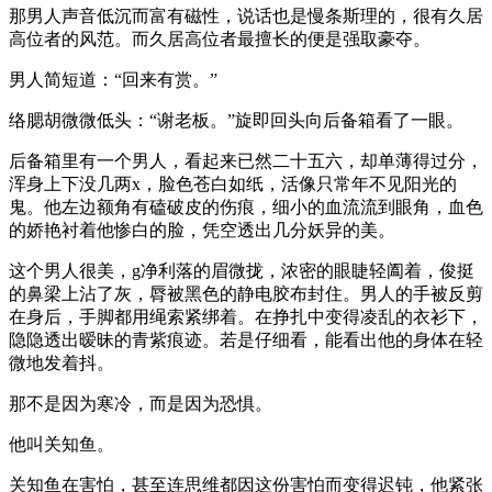
那男人声音低沉而富有磁性，说话也是慢条斯理的，很有久居
高位者的风范。而久居高位者最擅长的便是强取豪夺。
男人简短道：“回来有赏。”
络腮胡微微低头：“谢老板。”旋即回头向后备箱看了一眼。
后备箱里有一个男人，看起来已然二十五六，却单薄得过分，
浑身上下没几两x，脸色苍白如纸，活像只常年不见阳光的
鬼。他左边额角有磕破皮的伤痕，细小的血流流到眼角，血色
的娇艳衬着他惨白的脸，凭空透出几分妖异的美。
这个男人很美，g净利落的眉微拢，浓密的眼睫轻阖着，俊挺
的鼻梁上沾了灰，脣被黑色的静电胶布封住。男人的手被反剪
在身后，手脚都用绳索紧绑着。在挣扎中变得凌乱的衣衫下，
隐隐透出暧昧的青紫痕迹。若是仔细看，能看出他的身体在轻
微地发着抖。
那不是因为寒冷，而是因为恐惧。
他叫关知鱼。
关知鱼在害怕，甚至连思维都因这份害怕而变得迟钝，他紧张