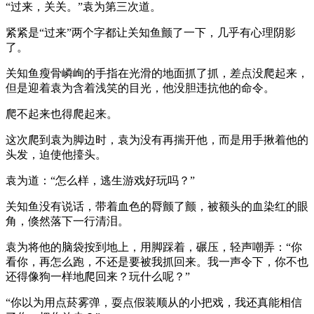
“过来，关关。”袁为第三次道。
紧紧是“过来”两个字都让关知鱼颤了一下，几乎有心理阴影
了。
关知鱼瘦骨嶙峋的手指在光滑的地面抓了抓，差点没爬起来，
但是迎着袁为含着浅笑的目光，他没胆违抗他的命令。
爬不起来也得爬起来。
这次爬到袁为脚边时，袁为没有再揣开他，而是用手揪着他的
头发，迫使他擡头。
袁为道：“怎么样，逃生游戏好玩吗？”
关知鱼没有说话，带着血色的脣颤了颤，被额头的血染红的眼
角，倏然落下一行清泪。
袁为将他的脑袋按到地上，用脚踩着，碾压，轻声嘲弄：“你
看你，再怎么跑，不还是要被我抓回来。我一声令下，你不也
还得像狗一样地爬回来？玩什么呢？”
“你以为用点菸雾弹，耍点假装顺从的小把戏，我还真能相信