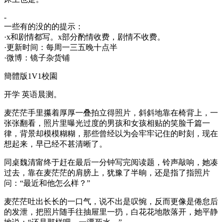
-
一些有的没的的提示：
·x和剧情都写。x部分酌情收费，剧情不收费。
·更新时间：每周一三五晚十点半
·微博：镜子杂货铺
簡體版1V1校園
开学 英语晨测。
麦茫茫手里攥着厚厚一叠拍立得照片，斜斜地靠在椅背上，一
张张翻看，照片里曝光过度的男孩和女孩相贴的笑脸千篇一
律，背景却模模糊糊，那些曾经以为会牢牢记住的时刻，现在
想起来，早已经不甚清晰了。
同桌魏清甯终于赶在最后一分钟写完阅读题，铃声敲响，她凑
过去，靠在麦茫茫的肩膀上，犹豫了半晌，还是指了指照片
问：“最近和他怎么样？”
麦茫茫吐出长长的一口气，说不出是叹惋，反而更像是倦怠后
的发泄，把照片随手往抽屉里一扔，白花花地散落开，她平静