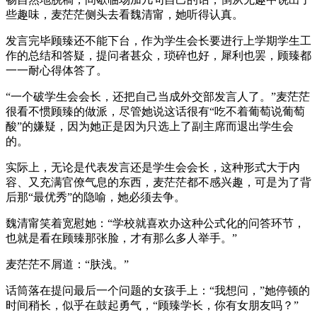
些趣味，麦茫茫侧头去看魏清甯，她听得认真。
发言完毕顾臻还不能下台，作为学生会长要进行上学期学生工
作的总结和答疑，提问者甚众，琐碎也好，犀利也罢，顾臻都
一一耐心得体答了。
“一个破学生会会长，还把自己当成外交部发言人了。”麦茫茫
很看不惯顾臻的做派，尽管她说这话很有“吃不着葡萄说葡萄
酸”的嫌疑，因为她正是因为只选上了副主席而退出学生会
的。
实际上，无论是代表发言还是学生会会长，这种形式大于内
容、又充满官僚气息的东西，麦茫茫都不感兴趣，可是为了背
后那“最优秀”的隐喻，她必须去争。
魏清甯笑着宽慰她：“学校就喜欢办这种公式化的问答环节，
也就是看在顾臻那张脸，才有那么多人举手。”
麦茫茫不屑道：“肤浅。”
话筒落在提问最后一个问题的女孩手上：“我想问，”她停顿的
时间稍长，似乎在鼓起勇气，“顾臻学长，你有女朋友吗？”