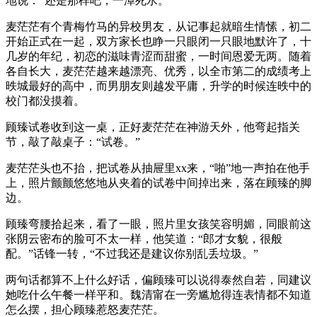
地说：“还是那样吧，一潭死水。”
麦茫茫有个青梅竹马的异校男友，从记事起就暗生情愫，初二
开始正式在一起，双方家长也睁一只眼闭一只眼地默许了，十
几岁的年纪，初恋的滋味青涩而甜蜜，一时间恩爱无两。随着
各自长大，麦茫茫越来越漂亮、优秀，以全市第二的成绩考上
昳城最好的高中，而男朋友则越发平庸，升学的时候连昳中的
校门都没摸着。
顾臻试卷收到这一桌，正好麦茫茫在神游天外，他弯起指关
节，敲了敲桌子：“试卷。”
麦茫茫头也不抬，把试卷从抽屉里xx来，“啪”地一声拍在他手
上，照片颤颤悠悠地从夹着的试卷中间掉出来，落在顾臻的脚
边。
顾臻弯腰拾起来，看了一眼，照片里女孩笑容明媚，同眼前这
张阴云密布的脸可不太一样，他笑道：“郎才女貌，很般
配。”话锋一转，“不过我还是建议你别乱丢垃圾。”
两句话都算不上什么好话，偏顾臻可以说得泰然自若，同建议
她吃什么午餐一样平和。魏清甯在一旁尴尬得连表情都不知道
怎么摆，担心顾臻惹怒麦茫茫。