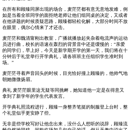
在所有和顾臻同屏出现的场合，麦茫茫都有意无意地发难，例
如是当着全班同学的面拒绝老师让他们组同桌的决定，又或者
在他讲题的时候质疑思路，顾臻都轻松化解，大部分时间不放
在眼里，偶尔心情来了才还击。
麦茫茫和魏清甯刚出教室，广播就播放起夹杂着电流声的运动
员进行曲，校长的语速在轰烈的背景音中还是缓慢的：“亲爱
的同学们，早上好，今天是新学期开学的第一天，我们将在十
分钟后于礼堂举行开学典礼，请各班班主任组织学生准时到
场。”
麦茫茫寻着声音回头的时候，目光恰好撞上顾臻的，他帅气地
朝她微微扬眉。
典礼 麦茫茫眼里这无疑等同挑衅，她知道他一定是在得意又
拿到了新学年的学生代表发言。
开学典礼照流程进行，顾臻一身整齐笔挺的制服登上台时，整
个礼堂似乎更安静了些。
无非是些学校写好让他念出来，没什么人想听的说辞，顾臻流
畅自然地脱稿，间歇临场加几句自己的话，倒从无趣中说出了