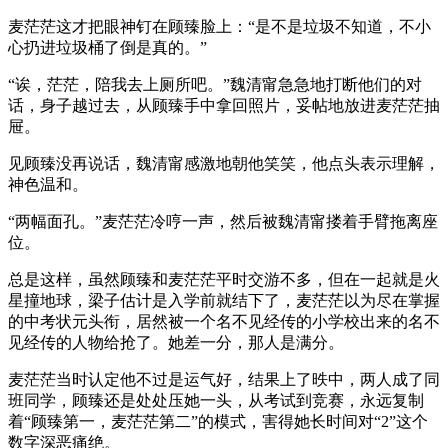
麦茫茫这才把眼神钉在顾臻脸上：“是不是垃圾不知道，不小
心扔进垃圾桶了倒是真的。”
“诶，茫茫，陪我去上厕所吧。”魏清甯急急地打断他们的对
话，身子越过去，从顾臻手中拿回照片，妥帖地放进麦茫茫抽
屉。
见顾臻没再说话，魏清甯感激地朝他笑笑，他点头表示理解，
神色温和。
“两幅面孔。”麦茫茫冷哼一声，然后被魏清甯搂着手臂拖离座
位。
总是这样，虽然顾臻和麦茫茫平时交游不多，但在一起就是火
星撞地球，梁子估计是入学前就结下了，麦茫茫以为尽在掌握
的中考状元头衔，居然被一个名不见经传的小学校出来的名不
见经传的人物给抢了。她差一分，那人是满分。
麦茫茫当时认定他不过是运气好，结果上了昳中，两人成了同
班同学，顾臻还是处处压她一头，从考试到竞赛，永远复制
着“顾臻第一，麦茫茫第二”的模式，害得她长时间对“2”这个
数字深恶痛绝。