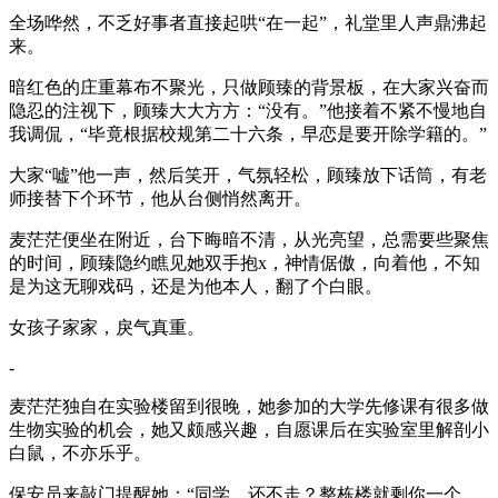
全场哗然，不乏好事者直接起哄“在一起”，礼堂里人声鼎沸起
来。
暗红色的庄重幕布不聚光，只做顾臻的背景板，在大家兴奋而
隐忍的注视下，顾臻大大方方：“没有。”他接着不紧不慢地自
我调侃，“毕竟根据校规第二十六条，早恋是要开除学籍的。”
大家“嘘”他一声，然后笑开，气氛轻松，顾臻放下话筒，有老
师接替下个环节，他从台侧悄然离开。
麦茫茫便坐在附近，台下晦暗不清，从光亮望，总需要些聚焦
的时间，顾臻隐约瞧见她双手抱x，神情倨傲，向着他，不知
是为这无聊戏码，还是为他本人，翻了个白眼。
女孩子家家，戾气真重。
-
麦茫茫独自在实验楼留到很晚，她参加的大学先修课有很多做
生物实验的机会，她又颇感兴趣，自愿课后在实验室里解剖小
白鼠，不亦乐乎。
保安员来敲门提醒她：“同学，还不走？整栋楼就剩你一个