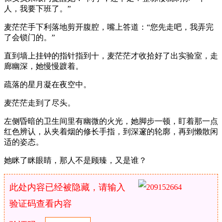
人，我要下班了。”
麦茫茫手下利落地剪开腹腔，嘴上答道：“您先走吧，我弄完
了会锁门的。”
直到墙上挂钟的指针指到十，麦茫茫才收拾好了出实验室，走
廊幽深，她慢慢踱着。
疏落的星月凝在夜空中。
麦茫茫走到了尽头。
左侧昏暗的卫生间里有幽微的火光，她脚步一顿，盯着那一点
红色辨认，从夹着烟的修长手指，到深邃的轮廓，再到懒散闲
适的姿态。
她眯了眯眼睛，那人不是顾臻，又是谁？
此处内容已经被隐藏，请输入
验证码查看内容