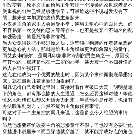
里改变着，原本文里面给男主角安排一个凄惨的家世或者是不
受重视的出生已经足够悲惨了，可最近这些小说越发没有下
限，越来变本加厉的虐待男主角起来。
不仅男主角的家里人会遭受不幸，连男主角心中的白月光、好
不容易第一次交往的恋人等等存在，也不是被某个不知名的配
角强娶走，就是死得非常惨烈。
当大众觉得这些不够过瘾之后，这些狼心狗肺的作者甚至想起
更加恶心的方法，那就是给男主角增加更为印象深刻的童年。
而艾森·柯德尔，是周凡印象非常深刻的男主角之一，原因没
有其他的，那就是他在十二岁的那年，某天被一个不知身份的
路人在野外强奸了。
这点在他成为一个优秀的战士时，因为某个事件而彻底暴露出
来，就在最近几篇更新里面提到了。
周凡记得自己看到这里时，直接对着作者破口大骂：明明是笔
下的角色，都有那么惨的人生遭遇，怎么还要这样对他！等他
愤怒地吐槽过后却又开始无力起来，毕竟他不是作者，也没有
办法联系到对方，自然不能为主角做任何事情。
可这对于一个主角控的周凡来说，这是多么令人绝望的事情
啊？
虽然他想要帮忙改变主角的悲惨童年不假，但也没有必要让他
穿越进小说里来？而且穿越就穿越了，就不能穿成好点的角色