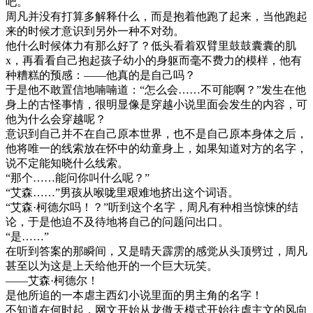
吧。
周凡并没有打算多解释什么，而是抱着他跑了起来，当他跑起
来的时候才意识到另外一种不对劲。
他什么时候体力有那么好了？低头看着双臂里鼓鼓囊囊的肌
x，再看看自己抱起孩子幼小的身躯而毫不费力的模样，他有
种糟糕的预感：——他真的是自己吗？
于是他不敢置信地喃喃道：“怎么会……不可能啊？”发生在他
身上的古怪事情，很明显像是穿越小说里面会发生的内容，可
他为什么会穿越呢？
意识到自己并不在自己原本世界，也不是自己原本身体之后，
他将唯一的线索放在怀中的幼童身上，如果知道对方的名字，
说不定能知晓什么线索。
“那个……能问你叫什么呢？”
“艾森……”男孩从喉咙里艰难地挤出这个词语。
“艾森·柯德尔吗！？”听到这个名字，周凡有种相当惊悚的结
论，于是他迫不及待地将自己的问题问出口。
“是……”
在听到答案的那瞬间，又是晴天霹雳的感觉从头顶劈过，周凡
甚至以为这是上天给他开的一个巨大玩笑。
——艾森·柯德尔！
是他所追的一本虐主西幻小说里面的男主角的名字！
不知道在何时起，网文开始从龙傲天模式开始往虐主文的风向