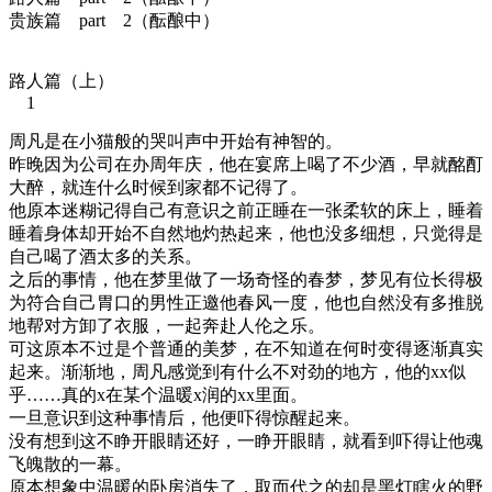
贵族篇 part 2（酝酿中）
路人篇（上）
1
周凡是在小猫般的哭叫声中开始有神智的。
昨晚因为公司在办周年庆，他在宴席上喝了不少酒，早就酩酊
大醉，就连什么时候到家都不记得了。
他原本迷糊记得自己有意识之前正睡在一张柔软的床上，睡着
睡着身体却开始不自然地灼热起来，他也没多细想，只觉得是
自己喝了酒太多的关系。
之后的事情，他在梦里做了一场奇怪的春梦，梦见有位长得极
为符合自己胃口的男性正邀他春风一度，他也自然没有多推脱
地帮对方卸了衣服，一起奔赴人伦之乐。
可这原本不过是个普通的美梦，在不知道在何时变得逐渐真实
起来。渐渐地，周凡感觉到有什么不对劲的地方，他的xx似
乎……真的x在某个温暖x润的xx里面。
一旦意识到这种事情后，他便吓得惊醒起来。
没有想到这不睁开眼睛还好，一睁开眼睛，就看到吓得让他魂
飞魄散的一幕。
原本想象中温暖的卧房消失了，取而代之的却是黑灯瞎火的野