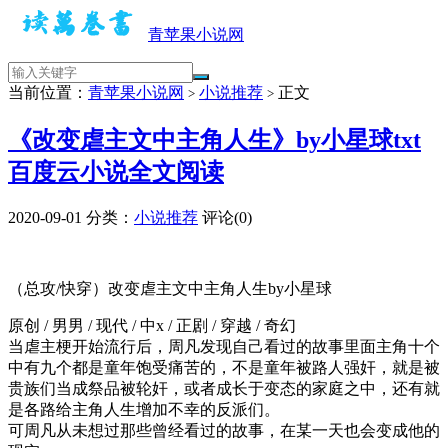
青苹果小说网
当前位置：
青苹果小说网
小说推荐
正文
>
>
《改变虐主文中主角人生》by小星球txt
百度云小说全文阅读
2020-09-01
分类：
小说推荐
评论(0)
（总攻/快穿）改变虐主文中主角人生by小星球
原创 / 男男 / 现代 / 中x / 正剧 / 穿越 / 奇幻
当虐主梗开始流行后，周凡发现自己看过的故事里面主角十个
中有九个都是童年饱受痛苦的，不是童年被路人强奸，就是被
贵族们当成祭品被轮奸，或者成长于变态的家庭之中，还有就
是各路给主角人生增加不幸的反派们。
可周凡从未想过那些曾经看过的故事，在某一天也会变成他的