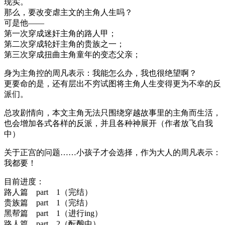
现实。
那么，要改变虐主文的主角人生吗？
可是他——
第一次穿成迷奸主角的路人甲；
第二次穿成轮奸主角的贵族之一；
第三次穿成扭曲主角童年的变态父亲；
身为主角控的周凡表示：我能怎么办，我也很绝望啊？
更要命的是，还有层出不穷试图将主角人生变得更为不幸的反
派们。
总攻剧情向，本文主角无法只围绕穿越故事里的主角而生活，
也会增加各式各样的反派，并且各种神展开（作者放飞自我
中）
关于正宫的问题……小孩子才会选择，作为大人的周凡表示：
我都要！
目前进度：
路人篇 part 1（完结）
贵族篇 part 1（完结）
黑帮篇 part 1（进行ing）
路人篇 part 2（酝酿中）