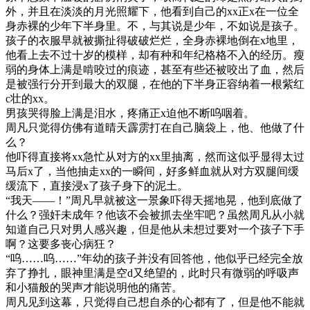
外，并且在淡淡的月光照耀下，他看到自己的xx正x在一位全
身赤裸的少年下半身里。不，与其说是少年，不如说是孩子。
孩子的衣服早就被撕扯得破破烂烂，全身赤裸地倒在x地里，
他看上去不过十岁的模样，却有种和年纪格格不入的经历。瘦
弱的身体上满是啃咬过的痕迹，甚至有些还被咬出了血，然后
是被强行分开到最大的双腿，在他的下半身正容纳着一根紫红
c壮的xx。
男孩哭得脸上满是泪水，疼痛正x迫他不断呜咽着。
周凡只觉得仿佛有道晴天霹雳打在自己脑袋上，他、他做了什
么？
他吓得直接将xx急忙从对方的xx里抽离，然而这似乎显得太过
马后x了，当他抽走xx的一瞬间，好多鲜血就从对方双腿间缓
缓流下，直接浸x了孩子身下的泥土。
“我天——！”周凡早就被这一景象吓得天摇地晃，他到底做了
什么？强奸未成年？他该不会被抓去坐牢吧？虽然周凡从小就
知道自己只对男人感兴趣，但是他从未想过要对一个孩子下手
啊？这要多丧心病狂？
“呜……呜……”年幼的孩子并没有回答他，他似乎已经完全放
弃了挣扎，眼神里满是空d又绝望的，此时只有微弱的呼吸声
和小猫般的哭声才能说明他的痛苦。
周凡见到这幕，只觉得自己想自杀的心都有了，但是他不能就