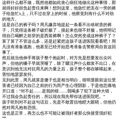
这样什么都不做，既然他都如此丧心病狂地做出这种事情，那
就得好好担负起责任来啊！想到这里，他急忙把丢在一旁的裤
子给急忙x上，只不过在穿上的时候，他察觉到有什么不对劲
的地方。
这是自己的裤子吗？周凡嫌弃地提起一条看不出啥材质的裤
子，只觉得这条裤子破烂极了，摸起来也很不舒服，他明明记
得自己喝醉之前穿的是西装裤啊！怎么突然变成这种裤子了？
算了算了不管这么多，还是赶紧把这孩子送进医院看看吧！周
凡没有准备逃跑，他甚至已经开始思考准备去警察局自首这回
事了。
然后就当他伸手将孩子整个抱起时，对方先是想要发出尖叫
声，但他的嗓子早就哭哑了，除了啜泣声什么都发不出口，在
意识到他无法对抗周凡的力量之后，孩子整个都在哆嗦起来，
害怕地瑟瑟发抖。
见到此景，周凡就算是傻子也是相当明白，很明显眼前这位受
害者已经因为自己之前的行为而产生心理阴影，于是他悲痛地
开口道：“对不起……是我的错……我喝多了犯下这种大错，
不过我会负起责任的，所以现在我先帮你送进医院吧。”
孩子听到对不起这句话后，先是不敢置信地瞪大眼睛，但他仍
然对周凡抱有恐惧。
这也是正常，再怎么也不可能让被强奸者那么快接受强奸犯