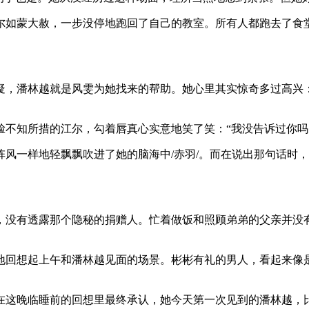
尔如蒙大赦，一步没停地跑回了自己的教室。所有人都跑去了食
，潘林越就是风雯为她找来的帮助。她心里其实惊奇多过高兴：
不知所措的江尔，勾着唇真心实意地笑了笑：“我没告诉过你吗
风一样地轻飘飘吹进了她的脑海中/赤羽/。而在说出那句话时
，没有透露那个隐秘的捐赠人。忙着做饭和照顾弟弟的父亲并没
地回想起上午和潘林越见面的场景。彬彬有礼的男人，看起来像
在这晚临睡前的回想里最终承认，她今天第一次见到的潘林越，