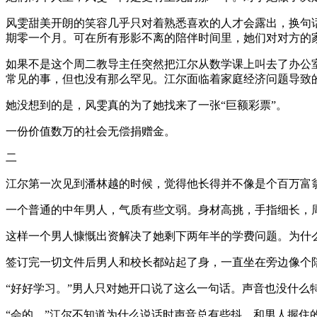
风雯甜美开朗的笑容几乎只对着熟悉喜欢的人才会露出，换句
期零一个月。可在所有形影不离的陪伴时间里，她们对对方的
如果不是这个周二教导主任突然把江尔从数学课上叫去了办公
常见的事，但也没有那么罕见。江尔面临着家庭经济问题导致
她没想到的是，风雯真的为了她找来了一张“巨额彩票”。
一份价值数万的社会无偿捐赠金。
二
江尔第一次见到潘林越的时候，觉得他长得并不像是个百万富
一个普通的中年男人，气质有些文弱。身材高挑，手指细长，周
这样一个男人慷慨出资解决了她剩下两年半的学费问题。为什
签订完一切文件后男人和校长都站起了身，一直坐在旁边像个
“好好学习。”男人只对她开口说了这么一句话。声音也没什
“会的。”江尔不知道为什么说话时声音总有些抖，和男人握住