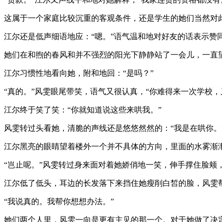
这属于一个家庭比较沉重的客观条件，还是学生的她们当然对此
江尔还是低声细语地应：“嗯。”语气温和地对好友的话表示赞
她们在和煦的春风和并不强烈的阳光下静静站了一会儿，一直望
江尔习惯性地看向她，附和地回：“是吗？”
“真的。”风雯眼尾带笑，语气又很认真，“你难得来一次学校
江尔终于笑了笑：“你就知道说这些来哄我。”
风雯转过头看她，清脆的声线还是悠悠然然的：“我是在哄你。”
江尔黑亮的眼睛望着楼外一个并不具体的方向，里面的水雾渐渐
“岂止呢。”风雯转过身来面对着她娇俏地一笑，伸手撑住脸颊，
江尔低了低头，耳边的长发落下来挡住她瘦削白皙的脸，风雯
“我说真的。我帮你想想办法。”
她们两个人里，风雯一向是更有主见的那一个。对于她做了决