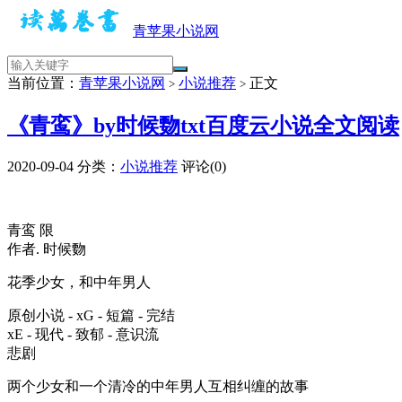
青苹果小说网
当前位置：
青苹果小说网
小说推荐
正文
>
>
《青鸾》by时候覅txt百度云小说全文阅读
2020-09-04
分类：
小说推荐
评论(0)
青鸾 限
作者. 时候覅
花季少女，和中年男人
原创小说 - xG - 短篇 - 完结
xE - 现代 - 致郁 - 意识流
悲剧
两个少女和一个清冷的中年男人互相纠缠的故事