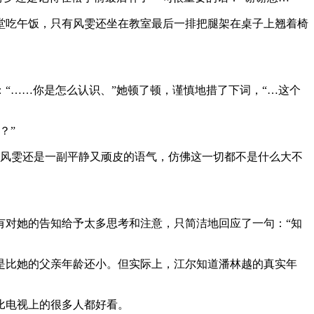
堂吃午饭，只有风雯还坐在教室最后一排把腿架在桌子上翘着椅
“……你是怎么认识、”她顿了顿，谨慎地措了下词，“…这个
？”
，风雯还是一副平静又顽皮的语气，仿佛这一切都不是什么大不
有对她的告知给予太多思考和注意，只简洁地回应了一句：“知
是比她的父亲年龄还小。但实际上，江尔知道潘林越的真实年
比电视上的很多人都好看。