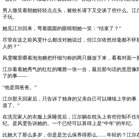
男人微笑着朝她轻轻点点头，被校长请下又交谈了些什么。江
子玩。
她见江尔回来，弯着圆圆的眼睛朝她一笑：“结束了？”
尽管在这之前风雯什么都没对她说过，但江尔依然丝毫都不怀疑
人的？”
风雯嘴里嚼着泡泡糖把纤细匀称的两只腿放下来，看着对面一脸
江尔看着她秀气的红红的嘴唇一张一合，最后那句话的意思像阵
了的事——
“他是我爸爸。”
江尔那天回家后，只告诉了独身的父亲自己可以继续上学的事
道了。”
在洗完家人的衣服上床睡觉后，江尔躺在枕头上有些控制不住
纪。是风雯告诉她的。一个已经可以算得上是“中年”的年纪。
比她大了那么多岁，但是是怎么保养得那么……年轻的？江尔