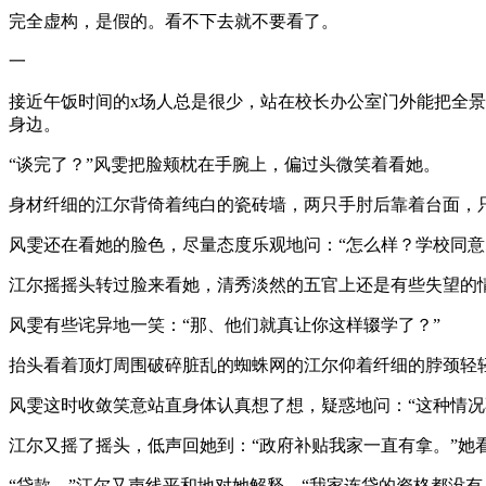
完全虚构，是假的。看不下去就不要看了。
一
接近午饭时间的x场人总是很少，站在校长办公室门外能把全
身边。
“谈完了？”风雯把脸颊枕在手腕上，偏过头微笑着看她。
身材纤细的江尔背倚着纯白的瓷砖墙，两只手肘后靠着台面，只
风雯还在看她的脸色，尽量态度乐观地问：“怎么样？学校同意
江尔摇摇头转过脸来看她，清秀淡然的五官上还是有些失望的
风雯有些诧异地一笑：“那、他们就真让你这样辍学了？”
抬头看着顶灯周围破碎脏乱的蜘蛛网的江尔仰着纤细的脖颈轻轻
风雯这时收敛笑意站直身体认真想了想，疑惑地问：“这种情况
江尔又摇了摇头，低声回她到：“政府补贴我家一直有拿。”她
“贷款。”江尔又声线平和地对她解释，“我家连贷的资格都没有