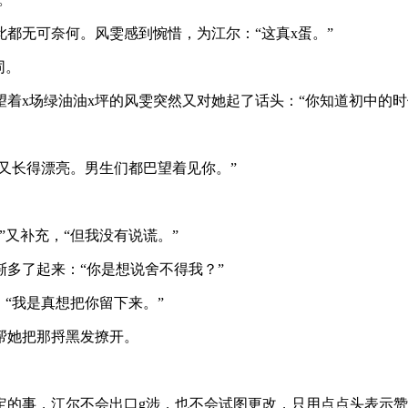
都无可奈何。风雯感到惋惜，为江尔：“这真x蛋。”
同。
着x场绿油油x坪的风雯突然又对她起了话头：“你知道初中的时
，又长得漂亮。男生们都巴望着见你。”
又补充，“但我没有说谎。”
多了起来：“你是想说舍不得我？”
“我是真想把你留下来。”
帮她把那捋黑发撩开。
定的事，江尔不会出口g涉，也不会试图更改，只用点点头表示