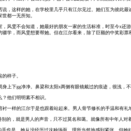
话说，这样的她，在学校里几乎只有江尔见过。她们互为彼此最
家世都一无所知。
室，风雯不会知道，她最好的朋友一家的生活标准，时至今x还
的辍学，而风雯想要帮她。但在江尔看来，除了巨额的中奖彩票
翁的样子。
身上下gg净净。鼻梁和太阳x两侧有眼镜戴过的痕迹，很浅，
么？他们明明素不相识。
陪衬一样的江尔于是也跟着站起来。男人骨节修长的手温和有礼地
么特别的，就是男人的声音，只不过莫名和蔼。就像所有中年人对
的手也是。她从没经历过这种场面，理所当然地感到紧张。但她好