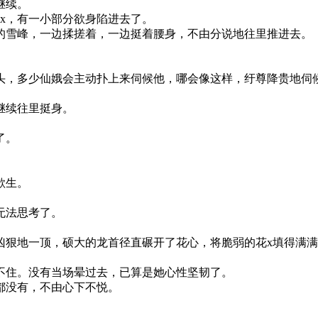
继续。
x，有一小部分欲身陷进去了。
的雪峰，一边揉搓着，一边挺着腰身，不由分说地往里推进去。
头，多少仙娥会主动扑上来伺候他，哪会像这样，纡尊降贵地伺
继续往里挺身。
。
了。
欲生。
无法思考了。
凶狠地一顶，硕大的龙首径直碾开了花心，将脆弱的花x填得满
不住。没有当场晕过去，已算是她心性坚韧了。
都没有，不由心下不悦。