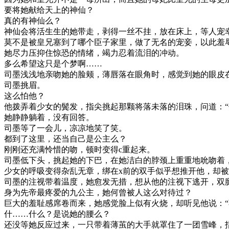
要将她献给天上的神仙？
真的有神仙么？
神仙会将活生生的她带走，剥得一丝不挂，放在床上，等人宠
莫不是被皇兄塞到了哪个臣子家里，做了无名的宠妾，以此羞
她尽力压抑住惊恐的情绪，竭力忍着流泪的冲动。
多么希望这只是个梦啊……
司墨浅浅地亲吻她的脸颊，薄唇落在眼角时，感觉到她的眼皮
司墨挑眉。
这么怕他？
他拨弄着少女的鬓发，指尖挑起那颗将落未落的泪珠，问道：“
她静静躺着，没有回答。
司墨等了一会儿，凉凉地笑了笑。
都到了这里，还当自己是公主么？
刚刚还充满怜惜的吻，顿时变得c重起来。
司墨低下头，挑起她的下巴，在她洁白的脖颈上重重地吮吻着
少女的呼吸变得杂乱无章，绑在x前的双手似乎想推开他，却
司墨的注视带着温度，她愈发无措，想从他的注视下逃开，双
身为先帝最疼爱的九公主，她何曾被人这么对待过？
巨大的羞耻感席卷而来，她感觉脸上似有火烧，却听见他说：“
什……什么？是说她的腰么？
还没等她反应过来，一只带着薄茧的大手就罩住了一团雪峰，