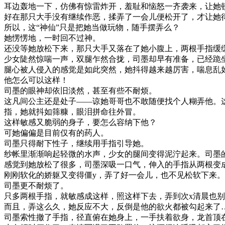
耳边轰地一下，仿佛有惊雷炸开，羞耻和恼怒一齐袭来，让她
好在那只大手没有继续作恶，揉弄了一会儿便松开了，才让她
所以，这“神仙”只是把她当做玩物，随手摆弄么？
她愣愣地，一时回不过神。
还没等她放松下来，那只大手又落在了她小腹上，两根手指缓
少女陡然惊喘一声，双腿乍然合拢，司墨却早有准备，已经跪
腿心被人侵入的感觉是如此突然，她抖得越来越厉害，喘息乱
他怎么可以这样！
司墨的眼神却依旧淡然，甚至有些不耐烦。
这凡间公主还是处子——谅她哥哥也不敢随便找个人糊弄他。
指，她就抖如筛糠，眼泪拼命往外冒。
这样敏感又脆弱的身子，要怎么容纳下他？
可她偏偏是目前仅有的药人。
司墨只得耐下性子，继续用手指引导她。
纱帐里渐渐响起轻微的水声，少女的腿间变得泥泞起来。司墨
感觉到她放松了很多，司墨深吸一口气，伸入的手指从两根变
刚刚软化的娇躯又变得僵y，弄了好一会儿，也不见松软下来。
司墨更不耐烦了。
只多两根手指，就敏感成这样，照这样下去，弄到次x清晨也
而且，弄这么久，她反应不大，反倒是他的欲火都被勾起来了
司墨索性撤了手指，径直俯在她身上，一手扶着欲身，龙首顶