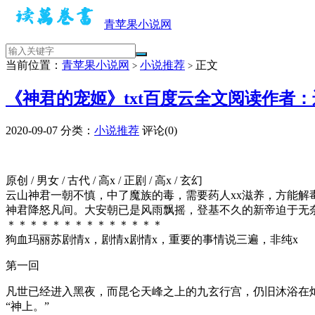
青苹果小说网
当前位置：
青苹果小说网
小说推荐
正文
>
>
《神君的宠姬》txt百度云全文阅读作者：
2020-09-07
分类：
小说推荐
评论(0)
原创 / 男女 / 古代 / 高x / 正剧 / 高x / 玄幻
云山神君一朝不慎，中了魔族的毒，需要药人xx滋养，方能解
神君降怒凡间。大安朝已是风雨飘摇，登基不久的新帝迫于无
＊＊＊＊＊＊＊＊＊＊＊＊＊＊
狗血玛丽苏剧情x，剧情x剧情x，重要的事情说三遍，非纯x
第一回
凡世已经进入黑夜，而昆仑天峰之上的九玄行宫，仍旧沐浴在
“神上。”