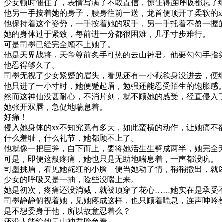
少女顿时僵住了，表情写满了不敢置信，惊怔得连呼吸都忘了
他另一手按着她的身子，腰身往前一送，龙首便顶开了柔软的x
他保持着这个姿势，一手按着她的双手，另一手托着不盈一握
她的身体过于紧致，每前进一分都很困难，几乎寸步难行。
可是司墨已经完全顾不上她了。
他是天界战将，天帝尊前炙手可热的云山神君。他要勾勾手指
他忍得够久了。
司墨无视了少女紧蹙的眉头，看见还有一小截欲身没进去，便
他只进了一小寸时，她便蹙起眉，勉强还能忍受陌生的饱胀感
然而这神仙没甚耐心，不消片刻，就不顾她的感受，径直侵入
她张开双唇，急促地喘息着。
好痛！
侵入她身体的xx不知究竟有多大，如此蛮横的动作，让她痛不
什么羞耻，什么礼节，她都顾不上了。
他就像一把巨斧，自下而上，要将她活生生劈成两半，她完全
可是，即便这般疼痛，她也只是无助地喘息着，一声都没吭。
司墨挑眉，看见她酡红的小脸，便当她动了情，稍稍撤出，就
少女的呼吸又是一抽，险些没喘上来。
她是初次，疼痛还没消减，就被顶穿了花心……她实在是承受
司墨静静俯视着她，见她疼成这样，也只顾着喘息，连声呻吟
是不想委身于他，所以故意忍着么？
还没人能给他云山神君脸色看。