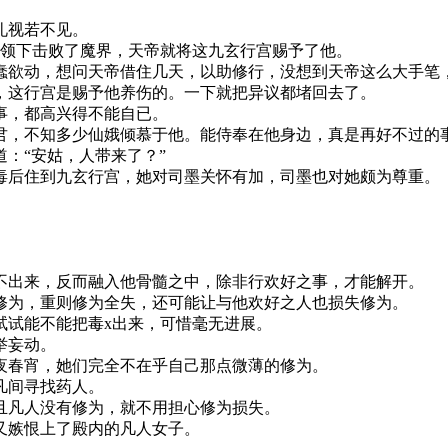
礼视若不见。
带领下击败了魔界，天帝就将这九玄行宫赐予了他。
蠢欲动，想问天帝借住几天，以助修行，没想到天帝这么大手笔
，这行宫是赐予他养伤的。一下就把异议都堵回去了。
事，都高兴得不能自已。
君，不知多少仙娥倾慕于他。能侍奉在他身边，真是再好不过的
：“安姑，人带来了？”
毒后住到九玄行宫，她对司墨关怀有加，司墨也对她颇为尊重。
不出来，反而融入他骨髓之中，除非行欢好之事，才能解开。
修为，重则修为全失，还可能让与他欢好之人也损失修为。
试试能不能把毒x出来，可惜毫无进展。
举妄动。
夜春宵，她们完全不在乎自己那点微薄的修为。
凡间寻找药人。
且凡人没有修为，就不用担心修为损失。
又嫉恨上了殿内的凡人女子。