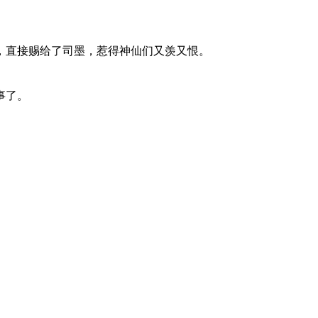
，直接赐给了司墨，惹得神仙们又羡又恨。
事了。