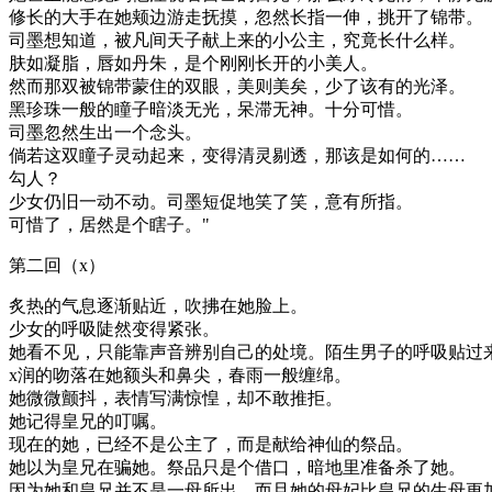
修长的大手在她颊边游走抚摸，忽然长指一伸，挑开了锦带。
司墨想知道，被凡间天子献上来的小公主，究竟长什么样。
肤如凝脂，唇如丹朱，是个刚刚长开的小美人。
然而那双被锦带蒙住的双眼，美则美矣，少了该有的光泽。
黑珍珠一般的瞳子暗淡无光，呆滞无神。十分可惜。
司墨忽然生出一个念头。
倘若这双瞳子灵动起来，变得清灵剔透，那该是如何的……
勾人？
少女仍旧一动不动。司墨短促地笑了笑，意有所指。
可惜了，居然是个瞎子。"
第二回（x）
炙热的气息逐渐贴近，吹拂在她脸上。
少女的呼吸陡然变得紧张。
她看不见，只能靠声音辨别自己的处境。陌生男子的呼吸贴过
x润的吻落在她额头和鼻尖，春雨一般缠绵。
她微微颤抖，表情写满惊惶，却不敢推拒。
她记得皇兄的叮嘱。
现在的她，已经不是公主了，而是献给神仙的祭品。
她以为皇兄在骗她。祭品只是个借口，暗地里准备杀了她。
因为她和皇兄并不是一母所出，而且她的母妃比皇兄的生母更