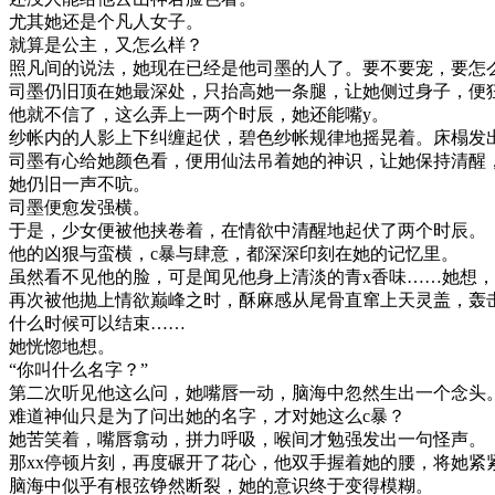
尤其她还是个凡人女子。
就算是公主，又怎么样？
照凡间的说法，她现在已经是他司墨的人了。要不要宠，要怎
司墨仍旧顶在她最深处，只抬高她一条腿，让她侧过身子，便狂
他就不信了，这么弄上一两个时辰，她还能嘴y。
纱帐内的人影上下纠缠起伏，碧色纱帐规律地摇晃着。床榻发
司墨有心给她颜色看，便用仙法吊着她的神识，让她保持清醒
她仍旧一声不吭。
司墨便愈发强横。
于是，少女便被他挟卷着，在情欲中清醒地起伏了两个时辰。
他的凶狠与蛮横，c暴与肆意，都深深印刻在她的记忆里。
虽然看不见他的脸，可是闻见他身上清淡的青x香味……她想
再次被他抛上情欲巅峰之时，酥麻感从尾骨直窜上天灵盖，轰
什么时候可以结束……
她恍惚地想。
“你叫什么名字？”
第二次听见他这么问，她嘴唇一动，脑海中忽然生出一个念头
难道神仙只是为了问出她的名字，才对她这么c暴？
她苦笑着，嘴唇翕动，拼力呼吸，喉间才勉强发出一句怪声。
那xx停顿片刻，再度碾开了花心，他双手握着她的腰，将她紧
脑海中似乎有根弦铮然断裂，她的意识终于变得模糊。