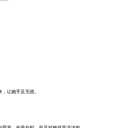
来，让她手足无措。
加受宠。先帝在时，皇兄对她就是淡淡的。