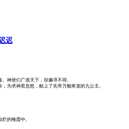
迟迟
毒。神使们广巡天下，却遍寻不得。
奈，为求神君息怒，献上了先帝万般疼宠的九公主。
灿烂的晚霞中。