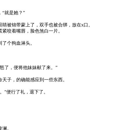
“就是她？”
眼睛被锦带蒙上了，双手也被合绑，放在x口。
紧紧咬着嘴唇，脸色煞白一片。
训了个狗血淋头。
怒了，便将他妹妹献了来。”
命天子，的确能感应到一些东西。
。”便行了礼，退下了。
波澜。