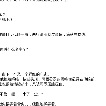
幸？
辱她吧？
在颤抖，低眼一看，两行清泪划过眼角，滴落在枕边。
你叫什么名字？”
，留下一个又一个鲜红的印迹。
被他拽着绳结，按过头顶，两团盈盈的雪峰便显露在他眼前。
腿也跟着蜷缩起来，又被司墨屈膝压住。
不盈一握……小了一些。”
指尖拨弄着雪尖儿，缓慢地揉弄着。