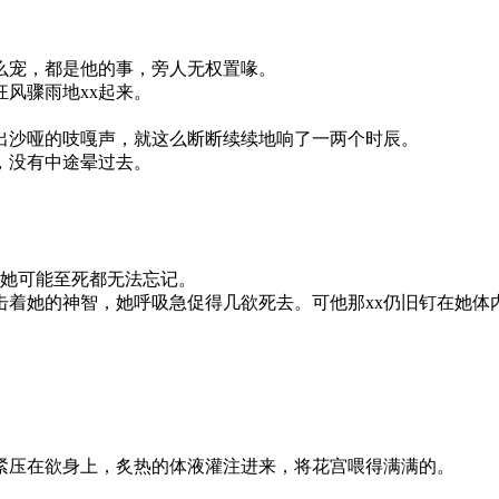
么宠，都是他的事，旁人无权置喙。
风骤雨地xx起来。
出沙哑的吱嘎声，就这么断断续续地响了一两个时辰。
，没有中途晕过去。
，她可能至死都无法忘记。
击着她的神智，她呼吸急促得几欲死去。可他那xx仍旧钉在她体
。
紧压在欲身上，炙热的体液灌注进来，将花宫喂得满满的。