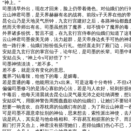
“神上。”
司墨清早外出，现在才回来，脸上仍带着倦色。对仙娥们的行
云山神君司墨，是天界赫赫有名的战将。前段x子天界在他的
昆仑山乃是天地灵气所钟，九玄行宫建好之后，各路神仙都蠢
然而天帝师出有名。司墨虽然胜了魔界，却不慎中了魔界的毒
外界诸多纷扰，暂且不提，在九玄行宫侍奉的仙娥们知道了这
云山神君司墨俊美无俦，法力超群，是天帝身边炙手可热的神
他一路行来，仙娥们纷纷低头行礼。他径直走到了殿门边，问道
安姑是九玄行宫的掌宫仙子，论年纪，是司墨的长辈。司墨中
安姑点头，“神上今x可好些了？”
司墨神情淡淡，“差不多。”
差不多，就是没有变化的意思。
魔界刁钻毒辣，给他下的毒，是媚毒。
若是普通的毒，他能用法力x出来。可是这毒十分奇特，不但x
偏偏司墨修习的是清心寡欲的心法，若是与人欢好，轻则折损
中毒后，他每天清晨就去昆仑山灵气最充沛之处吐纳调整，想
安姑叹气，用眼神警告周围蠢蠢欲动的仙娥们，让她们不要轻
想要一晌贪欢、自荐枕席的仙娥们有的是，为了和云山神君一
可是司墨不愿意牵扯别的神仙，思来想去，索性派出神使，去
说是药人，其实是与他命格相和、不容易互相损害的女子。而
殿门打开又合上，神君没有搭理她们，惹得仙娥们伤心不已，