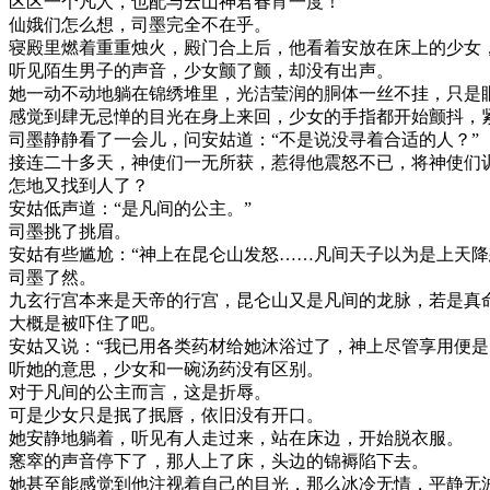
区区一个凡人，也配与云山神君春宵一度！
仙娥们怎么想，司墨完全不在乎。
寝殿里燃着重重烛火，殿门合上后，他看着安放在床上的少女，
听见陌生男子的声音，少女颤了颤，却没有出声。
她一动不动地躺在锦绣堆里，光洁莹润的胴体一丝不挂，只是
感觉到肆无忌惮的目光在身上来回，少女的手指都开始颤抖，
司墨静静看了一会儿，问安姑道：“不是说没寻着合适的人？”
接连二十多天，神使们一无所获，惹得他震怒不已，将神使们
怎地又找到人了？
安姑低声道：“是凡间的公主。”
司墨挑了挑眉。
安姑有些尴尬：“神上在昆仑山发怒……凡间天子以为是上天降
司墨了然。
九玄行宫本来是天帝的行宫，昆仑山又是凡间的龙脉，若是真
大概是被吓住了吧。
安姑又说：“我已用各类药材给她沐浴过了，神上尽管享用便是
听她的意思，少女和一碗汤药没有区别。
对于凡间的公主而言，这是折辱。
可是少女只是抿了抿唇，依旧没有开口。
她安静地躺着，听见有人走过来，站在床边，开始脱衣服。
窸窣的声音停下了，那人上了床，头边的锦褥陷下去。
她甚至能感觉到他注视着自己的目光，那么冰冷无情，平静无