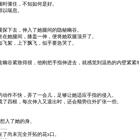
顿时僵住，不知如何是好。
得以喘息。
缓探下去，伸入了她腿间的隐秘幽谷。
坐在她腿间，膝盖一伸，便将她双腿顶开了。
如飞絮，上下飘飞，似乎要急哭了。
这幽谷紧致得很，他刚把手指伸进去，就感觉到温热的内壁紧紧
的动作不快，弄了一会儿，足够让她适应手指的侵入。
成了四根，每次伸入又退出时，还会顺势往外扩张一些。
别想入了她的身。
……
在了尚未完全开拓的花x口。