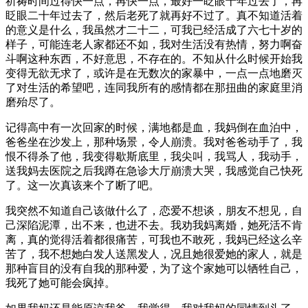
祈祷时间过得快一点，再快一点，最好一眨眼十年过去了，再
眨眼二十年过去了，然后老死了就再好不过了。真不知道活着
的意义是什么，我虽然才二十二，可我已经活成了六七十岁的
样子，可能连老人家都还不如，我对生活没有热情，努力啊奋
斗啊这种东西，不好意思，不存在的。不知从什么时候开始我
变得无欲无求了，或许是在无数次的家暴中，一点一点地磨灭
了对生活的希望吧，连同我所有的感情都在那扭曲的家庭里消
磨殆尽了。
记得高中有一次回家的时候，满地都是血，我妈倒在血泊中，
爸爸坐在沙发上，那种场景，令人崩溃。我对爸爸动手了，我
恨不得杀了他，我变得歇斯底里，我尖叫，我骂人，我动手，
送我妈去医院之后我蹲在急诊大厅崩溃大哭，我感觉自己快死
了。这一次真该来个了断了吧。
我突然不知道自己该做什么了，恋爱不想谈，朋友不想见，自
己深陷泥潭，出不来，也进不去。我劝我妈离婚，她死活不肯
离，真的觉得活着都很痛苦，可我也不敢死，我妈已经这么辛
苦了，我不想她白发人送黑发人，况且她很爱她的家人，就是
那种盲目的没有自我的那种爱，为了这个家她可以牺牲自己，
我死了她可能会疯掉。