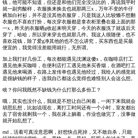
钱，他可能不知道，但还是和他们完全没法比的，再说我平时
就一副穷酸样，衣服换来换去也就那两三x，万年不变的牛仔
裤加白衬衫，并不是没其他衣服穿，只是我这人比较懒不想翻
衣服也不喜欢打扮，每次穿衣服都是拿衣柜里叠在最上面的那
一x，昨天的衣服晒g收起来明天穿，今天的衣服洗了就该后天
穿了，哈哈，所以穿来穿去也就那几件。我这人很随便，也不
喜欢花钱，除了爱g净其他的也不怎么讲究，买东西也是买最
便宜的，我觉得没差能用就行，无所谓。
加上我打好几份工，每次都能遇见沈渊这傻x，在咖啡店打工
遇见他来买咖啡，在便利店打工遇见他来买香烟，在酒吧打工
遇见他来喝酒，在路上发传单也遇见他经过，我给人的感觉就
是很缺钱的样子，连我自己都这么觉得也难怪别人会这么想。
啥？你问我既然不缺钱为什么打那么多份工？
哦，其实也没什么，我就是不想让自己闲着，一闲下来我就会
胡思乱想，比如说现在，离打工时间还有一个小时，室友都出
去了宿舍就剩我一个，我在床上躺着，作业也做完了，没事做
就开始乱想了。
md，活着可真没意思啊，好想快点死掉，又不敢自杀，只能