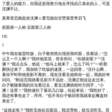
了爱人的能力，但我还是很努力地去寻找自己喜欢的人，可是
沈渊不让。
真香变态疯批攻沈渊 x 爱无能自甘堕落受李启飞
前面第一人称 后面第三人称
OE
1
中午我在饭堂吃饭，白子敬突然出现坐我对面，笑着说：“怎
么又一个人啊？”我对他笑笑，答非所问，“你朋友呢？”“沈
渊？”我点点头，他说：“他马上就来了，怎么了吗？”一听那
厮快过来了，我加快了吃饭的速度，一边回答，“没什么啊，
看你平时和他形影不离的，现在没看见他和你一起，我就好奇
问问。”刚说完我就看见前方不远处，沈渊正朝这边走过来。
白子敬随着我的目光看过去，看见沈渊就朝对方招手，“小
渊！这里！”我快速扒了最后几口饭，站起来说：“我吃好了，
我还有事先走了，拜拜。”也不等白子敬回答我就拿起餐盘转
身走了。
“这就走啦？”我听见他在后面说，我没理他，就当没听见。其