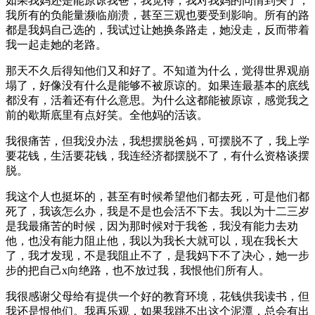
如果我妈还是能原谅我爸，我觉得，我对我妈的同情到头了，
我所有的负能量濒临崩溃，甚至三观也要受到影响。所有的路
都是我妈自己选的，我试过让她换条路走，她没走，反而带着
我一起走她的老路。
那天不久后得知他们又和好了。不知道为什么，觉得世界观崩
塌了，好像没有什么是能够不被原谅的。如果连最基本的底线
都没有，活着还有什么意思。为什么这都能被原谅，感觉我之
前的歇斯底里有点好笑。全他妈的活该。
我很痛苦，但我没办法，我想摆脱爸妈，可摆脱不了，我上学
要花钱，生活要花钱，我连经济都摆脱不了，有什么资格谈摆
脱。
我这个人也挺坏的，甚至有时候希望他们都去死，可是他们都
死了，我该怎么办，我是不是也会活不下去。我以为十二三岁
是我最痛苦的时候，因为那时候对于我爸，我没有能力去劝
他，也没有能力阻止他，我以为我长大就可以，现在我长大
了，我才发现，不是我阻止不了，是我妈下不了决心，她一步
步的把自己x向绝路，也不放过我，我恨他们所有人。
我很感谢父母给有提供一个好的教育环境，花钱供我读书，但
我还是恨他们。我再乐观，如果我跳不出这个泥潭，总会有出