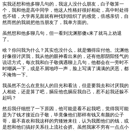
实我还想和他多聊几句的，我这人没什么朋友，白子敬算一
个，我和他是高中同学，他这人性格好很好相处，高中时处得
也不错，大学再见面就有种找到组织了的感觉，倍感亲切，自
然而然的我就把他当朋友了，我单方面的。
虽然想和他多聊几句，但一看到沈渊那傻x来了就马上劝退
了。
啥？你问我为什么？其实也没什么，就是懒得应付他。沈渊他
好像很讨厌我，我从他的眼神看出来的，还有他那阴阳怪气的
说话方式，每次我和白子敬偶遇聊上几句，他都会在一旁时不
时嘲讽一下，或是不屑地哼一声，脸上写满了满满的厌恶，都
不掩饰一下。
我虽然不怎么在意别人的目光和看法，但是要我去和讨厌我的
人相处，还是算了吧，膈应他也膈应我自己，惹不起我还躲不
起吗？
然后我仔细想了一下原因，他可能是看不起我吧，觉得我可能
是为了钱才接近白子敬，毕竟像他们那样有钱又有颜的公子
哥，最不喜欢和我这样的穷矮矬来往，认为我图他们的钱，或
是想和他们搞好关系往上流社会挤。虽然我家不穷有一点点小