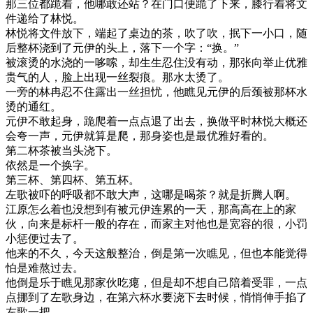
那三位都跪着，他哪敢还站？在门口便跪了下来，膝行着将文
件递给了林悦。
林悦将文件放下，端起了桌边的茶，吹了吹，抿下一小口，随
后整杯浇到了元伊的头上，落下一个字：“换。”
被滚烫的水浇的一哆嗦，却生生忍住没有动，那张向举止优雅
贵气的人，脸上出现一丝裂痕。那水太烫了。
一旁的林冉忍不住露出一丝担忧，他瞧见元伊的后颈被那杯水
烫的通红。
元伊不敢起身，跪爬着一点点退了出去，换做平时林悦大概还
会夸一声，元伊就算是爬，那身姿也是最优雅好看的。
第二杯茶被当头浇下。
依然是一个换字。
第三杯、第四杯、第五杯。
左歌被吓的呼吸都不敢大声，这哪是喝茶？就是折腾人啊。
江原怎么着也没想到有被元伊连累的一天，那高高在上的家
伙，向来是标杆一般的存在，而家主对他也是宽容的很，小罚
小惩便过去了。
他来的不久，今天这般整治，倒是第一次瞧见，但也本能觉得
怕是难熬过去。
他倒是乐于瞧见那家伙吃瘪，但是却不想自己陪着受罪，一点
点挪到了左歌身边，在第六杯水要浇下去时候，悄悄伸手掐了
左歌一把。