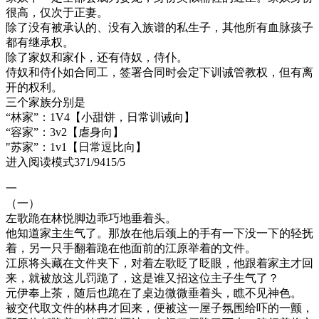
很高，仅次于正妻。
除了没有被承认的、没有入族谱的私生子，其他所有血脉孩子
都有继承权。
除了家奴和家仆，还有侍奴，侍仆。
侍奴和侍仆如合同工，签署合同时会定下训诫管教权，但有离
开的权利。
三个家族分别是
“林家”：1V4【小甜饼，日常训诫向】
“容家”：3v2【虐身向】
"苏家”：1v1【日常逗比向】
进入阅读模式371/9415/5
一
（一）
左歌跪在林悦脚边乖巧地垂着头。
他知道家主生气了。那放在他后颈上的手有一下没一下的轻抚
着，另一只手翻着跪在他面前的江原举着的文件。
江原将头藏在文件夹下，对着左歌眨了眨眼，他跟着家主才回
来，就被放这儿罚跪了，这是谁又招这位主子生气了？
元伊奉上茶，随后也跪在了桌边微微垂着头，瞧不见神色。
被交代取文件的林冉才回来，便被这一屋子氛围给吓的一颤，