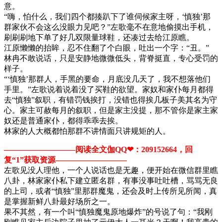
意。
“嗨，怕什么，我们四个都揍趴下了谁伺候家主呀，‘慎独’那
群家伙不会这么没眼力见吧？”左歌毫不在意地偷摸出手机，
刷刷刷地下单了好几双限量球鞋，还凑过去给江原瞧。
江原懒懒的抬眸，忍不住翻了个白眼，吐出一个字：“丑。”
林冉不敢说话，只是安静地微微低头，背脊挺直，专心受罚的
样子。
“‘慎独’那群人，手黑的要命，月底没几天了，我不想落他们
手里。”左歌说着说着没了买鞋的欲望。家奴和家仆每月都得
去“慎独”叙职，有错罚钱挨打，没错也得挨几板子美其名为守
心。家主可赦每月的叙职，但是家主没提，那不管你是家主家
奴还是普通家仆，都得乖乖去挨。
林家的人大概都怕那群不讲情面只讲规矩的人。
—————————阅读全文伽QQ❤：209152664，回
复“1”获取资源—​​​​————————
左歌见没人理他，一个人说话也是无趣，便开始在微信群里瞧
八卦，林家家仆私下建立匿名群，有事没事吐吐槽，骂骂无良
的上司，或者“慎独”里那群魔鬼，还会及时上传所见所闻，真
是掌握新鲜八卦最好场所之一。
果不其然，有一个叫“慎独魔鬼原地爆炸”的号说了句：“我刚