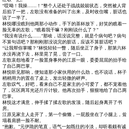
“哎呦！我操……！”整个人还处于战战兢兢状态，突然被人背
后掐了一把，左歌没有准备的叫了出来，及时收住嘴，脏话也
说了一半了。
林悦哪没瞧到他两那小动作，手下的茶杯放下，好笑的瞧着一
脸无辜的左歌，“瞧着我干嘛？刚刚说什么了？”
“我没有说什么……”那啥，话没说完整，就是个病句吧？病句
不算句话吧？那刚刚那没说完的脏话，应该不算脏话吧？
“让我帮你掌嘴？”林悦轻轻一瞥，随后坐正了身子，那第六杯
水没再浇下去，杯里晃了晃，尝了一口。
左歌哀怨地看了一脸置身事外的江原一眼，委委屈屈的抬手给
了自己两巴掌。
林悦听见那响，便知道那小家伙用的什么劲，也不说话，杯子
稍稍用力的置在了桌上，发出轻微的砰声。
左歌叹气，好吧，看来自己不是家主的小可爱了，都不宠着他
了，区区两耳光还斤斤计较。他再次抬手，狠狠地给了自己两
巴掌。
林悦这才满意，伸手揉了揉左歌的发顶，随后起身离开了书
房。
江原见家主人走开了，第一个偷懒，一屁股坐在了小腿上，耸
塌着肩膀一脸不耐。
“抱歉。”元伊跪的笔直，语气一如既往的冷淡，却听着颇有诚