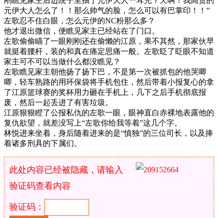
刚瞧见家主后边院子里抽了元伊大人一耳光？天啊！我高贵的
元伊大人怎么了！！那么帅气的脸，怎么可以有巴掌印！！”
左歌忍不住白眼，怎么元伊的NC粉那么多？
他才退出微信，便瞧见家主已经站在了门口。
左歌偷偷瞄了一眼刚刚还在偷懒的江原，果不其然，那家伙早
就挺着腰杆，装的和真在痛定思痛一般。左歌眨了眨眼不知道
家主可不可以当做什么都没瞧见？
左歌瞧见家主朝他扬了扬下巴，不是第一次被抓包的他哭唧
唧，轻车熟路的用环保袋将手机包住，然后带着小报复心的拿
了江原篮球赛的奖杯用力砸在手机上，几下之后手机彻底报
废，然后一起丢进了有害垃圾。
江原狠狠瞪了公报私仇的左歌一眼，眼神直白赤裸地表露他的
复仇欲望，就差没写上“左歌你给我等着”这几个字。
林悦进来坐着，身后随着进来的是“慎独”的三位司长，以及捧
着诸多刑具的下属们。
此处内容已经被隐藏，请输入
验证码查看内容
验证码：