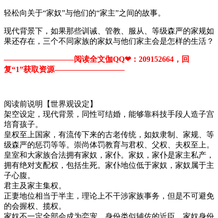
轻松向关于“家奴”与他们的“家主”之间的故事。
现代背景下，如果那些训诫、管教、服从、等级森严的家规如
果还存在，三个不同家族的家奴与他们家主会是怎样的生活？
—————————阅读全文伽QQ❤：209152664，回
复“1”获取资源—​​​​————————
阅读前说明【世界观设定】
架空设定，现代背景，同性可结婚，能够靠科技手段人造子宫
培育孩子。
皇权至上国家，有流传下来的古老传统，如奴隶制、家规、等
级森严的惩罚等等。崇尚体罚教育与君权、父权、夫权至上。
皇室和大家族合法拥有家奴，家仆。家奴，家仆是家主私产，
拥有绝对支配权，包括生死。家仆地位低于家奴，家奴属于主
子心腹。
君主及家主集权。
正妻地位相当于半主，理论上不干涉家族事务，但是不可避免
的会握权、揽权。
家奴不一定全部会成为娈宠，身份类似辅佐的近臣。家奴身份