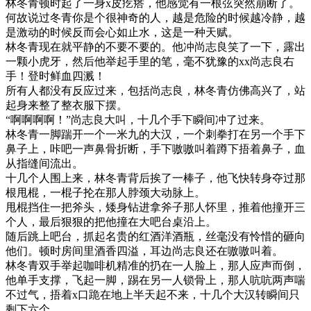
林冬青顿时起了一身x皮疙瘩，他感觉有一根弦突然崩断了。
何故说过冬青你是个很神奇的人，越是危险的时候越冷静，越
是激动的时候反而会心如止水，这是一种天赋。
林冬青现在就平静的不要不要的。他冲尚志良笑了一下，露出
一颗小虎牙，然后他举起手里的笔，毫不犹豫的xx尚志良右
手！登时鲜血四溅！
所有人都没有反应过来，包括尚志良，林冬青仿佛高兴了，站
起身来整了整衣服下摆。
“啊啊啊啊！”尚志良大叫，十几个手下瞬间冲了过来。
林冬青一脚踹开一个一米九的大汉，一个刺拳打在另一个手下
鼻子上，咔吧一声鼻骨折断，手下嗷嗷叫着蹲下捂着鼻子，血
从指缝间流出。
十几个人围上来，林冬青背后挨了一棒子，他飞快转身夺过那
根甩棍，一棍子抡在那人脖颈大动脉上。
甩棍挡住一把斧头，矮身钻进拿斧子那人怀里，推着他撞开三
个人，最后狠狠的把他撞在大吧台桌沿上。
随后跳上吧台，抓起名贵的红酒洋酒瓶，丝毫没有怜惜的砸向
他们。顿时房间里酒香四溢，耳边尚志良还在嗷嗷叫着。
林冬青双手举起咖啡机精准的扔在一人脸上，那人应声而倒，
他单手支撑，飞起一脚，踢在另一人锁骨上，那人吭吭两声喘
不过气，捂着x口跪在地上半天起不来，十几个大汉转瞬间只
剩下六个。