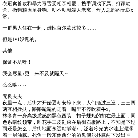
衣冠禽兽攻和暴力毒舌受相亲相爱，携手调戏下属、打家劫
舍、撒狗粮虐单身狗、动不动就端人老窝、炸人总部的无良x
常。
一群男人住在一起，雄性荷尔蒙比较多……
但是1v1没跑的。
其他
保证不坑呀！
我会尽量x更，来不及就隔天～
么么哒～～
无良夫夫
夜里一点，后街才开始逐渐安静下来，人们酒过三巡，三三两
两互相搀扶，踉踉跄跄的走着，嘴里不停吹着牛x。
林冬青一身高级质感的黑色西装，扣子规矩的扣在最上面，同
色系暗纹领带，雕花手工皮鞋踩在后街石板路上，不知是下过
雨还是怎么，后街地面永远粘腻潮x，泛着冷光的水洼上漂浮
着一层油腻。死鱼一般东倒西歪的酒鬼偶尔扑腾两下发出呻