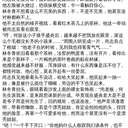
他左脸被火烧过，疤痕纵横交错，乍一看触目惊心。
林冬青不想看这么不完美的东西，不，不是不完美，他甚至连
对称都称不上。
他不太自然的移开视线，看着红木茶几上的茶杯。他这一举动
被尚志良看在眼里。
“哼，何故这小子接手盛炎后，越来越不把我放在眼里，派这
么个毛都没长齐的小孩来……”周围人哄笑成一片，尚志良点
了根烟：“他老子在的时候，见到我也得客客气气……”
林冬青依旧看着那个茶杯，汝窑的鸭蛋青，没有开片，看得出
来是个新杯子，一片褐色的茶叶卷曲的贴在杯缘。
他感觉越来越不舒服，浑身躁动，有什么东西像是压不住了。
都怪何故。他心想，莫名升起有一丝委屈。
尚志良见他垂着头不说话，哈哈大笑起来，他笑起来一抽一
抽，像是被什么扼住了咽喉，旁边的手下也笑起来。
林冬青抬头，眼睛看着沙发上面的裸女装饰画：“尚老板，何
先生派我来，是来跟您谈新的分成。毕竟现在盛炎老大是不是
老爷子而是何先生了，旧的规矩，也该改改。” 他声音清澈透
明，带着些懒散，若是个漂亮姐姐，肯定会拍拍他的头，捏捏
他的脸蛋，再塞一个可爱多给他，然而这个屋里没有一个是漂
亮姐姐。
“呸！”一个手下开口：“你他妈什么人敢跟我们谈条件，也不