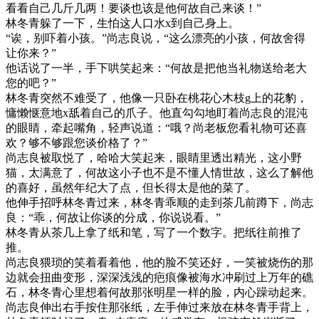
看看自己几斤几两！要谈也该是他何故自己来谈！”
林冬青躲了一下，生怕这人口水x到自己身上。
“诶，别吓着小孩。”尚志良说，“这么漂亮的小孩，何故舍得
让你来？”
他话说了一半，手下哄笑起来：“何故是把他当礼物送给老大
您的吧？”
林冬青突然不难受了，他像一只卧在桃花心木枝g上的花豹，
慵懒惬意地x舐着自己的爪子。他直勾勾地盯着尚志良的混沌
的眼睛，牵起嘴角，轻声说道：“哦？尚老板您看礼物可还喜
欢？够不够跟您谈价格了？”
尚志良被取悦了，哈哈大笑起来，眼睛里透出精光，这小野
猫，太满意了，何故这小子也不是不懂人情世故，这么了解他
的喜好，虽然年纪大了点，但长得太是他的菜了。
他伸手招呼林冬青过来，林冬青乖顺的走到茶几前蹲下，尚志
良：“乖，何故让你谈的分成，你说说看。”
林冬青从茶几上拿了纸和笔，写了一个数字。把纸往前推了
推。
尚志良猥琐的笑着看着他，他的脸不笑还好，一笑被烧伤的那
边就会扭曲变形，深深浅浅的疤痕像被海水冲刷过上万年的礁
石，林冬青心里想着何故那张明星一样的脸，内心躁动起来。
尚志良伸出右手按住那张纸，左手伸过来放在林冬青手背上，