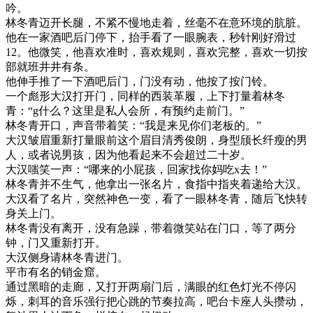
吟。
林冬青迈开长腿，不紧不慢地走着，丝毫不在意环境的肮脏。
他在一家酒吧后门停下，抬手看了一眼腕表，秒针刚好滑过
12。他微笑，他喜欢准时，喜欢规则，喜欢完整，喜欢一切按
部就班井井有条。
他伸手推了一下酒吧后门，门没有动，他按了按门铃。
一个彪形大汉打开门，同样的西装革履，上下打量着林冬
青：“g什么？这里是私人会所，有预约走前门。”
林冬青开口，声音带着笑：“我是来见你们老板的。”
大汉皱眉重新打量眼前这个眉目清秀俊朗，身型颀长纤瘦的男
人，或者说男孩，因为他看起来不会超过二十岁。
大汉嗤笑一声：“哪来的小屁孩，回家找你妈吃x去！”
林冬青并不生气，他拿出一张名片，食指中指夹着递给大汉。
大汉看了名片，突然神色一变，看了一眼林冬青，随后飞快转
身关上门。
林冬青没有离开，没有急躁，带着微笑站在门口，等了两分
钟，门又重新打开。
大汉侧身请林冬青进门。
平市有名的销金窟。
通过黑暗的走廊，又打开两扇门后，满眼的红色灯光不停闪
烁，刺耳的音乐强行把心跳的节奏拉高，吧台卡座人头攒动，