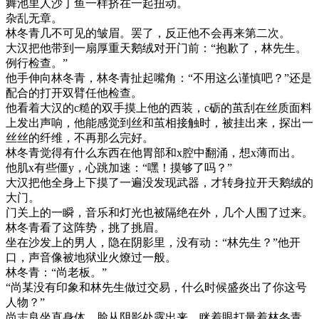
舞池里人沙丁鱼一样挤在一起扭动。
杂乱无章。
林冬青几不可见的皱眉。罢了，反正他不会再来第二次。
大汉把他带到一扇厚重天鹅绒对开门前：“抱歉了，林先生。
例行检查。”
他手伸向林冬青，林冬青扯起嘴角：“不用这么谨慎吧？”还是
配合的打开双臂任他检查。
他看着大汉的c糙的双手摸上他的西装，c砺的茧刮在丝质面料
上发出声响，他能感觉到丝和茧相接触时，被挂出来，探出一
丝丝的纤维，不再那么完好。
林冬青觉得有什么东西在他胃部和x腔中翻涌，想x薄而出。
他肌x有些僵y，心跳加速：“嘿！摸够了吗？”
大汉把他全身上下摸了一遍没发现武器，才转身拉开天鹅绒的
大门。
门关上的一瞬，音乐和灯光也被隔绝在外，几个人围了过来。
林冬青看了这阵势，挑了挑眉。
坐在沙发上的男人，隐在阴影里，没有动：“林先生？”他开
口，声音像被地狱业火燎过一般。
林冬青：“尚老板。”
“尚某没有印象和林先生做过交易，什么时候盛炎出了你这号
人物？”
尚志良坐直身体，脸从阴影处露出来，眯着眼打量着林冬青。