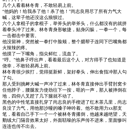
几个人看着林冬青，不敢轻易上前。
“他妈的！给我杀了他！杀了他！”尚志良用尽了所有力气大
喊，这辈子他还没这么狼狈过。
六个人拿棍子的拿棍子，举斧头的举斧头，什么都没有的就拼
着拳头冲了过来。林冬青身形敏捷，贴身闪躲，一拳一个，每
一击都击中要害。
他没留神，突然被一拳打中脸颊，整个腮帮子连同下巴嘴角都
火辣辣的疼。
他摸了一下嘴角，指尖鲜红，流血了。
“哼。”他鼻子哼出声，看着最后这个人，对方得手了也知道是
侥幸，不敢轻易再上前。
林冬青很少挨打，觉得挺新鲜，架好拳头，伸出食指冲那人勾
了勾。
那人受到挑衅大喊一声冲了过来，林冬青直接伸出手臂肘窝卡
住他脖子，腰腿发力使劲往下一按，哐的一声，那人被摔倒在
地，四仰八叉蹬了几下腿就不动了。
黑色的中性笔直接扎穿了尚志良的手楔进了红木茶几里，尚志
良没了力气，用他那沙哑的嗓子呻吟着。他不敢用力xx那支
笔，看着自己手下一个一个被林冬青撂倒，他越来越绝望，天
鹅绒大门隔音效果太好，外面聒噪的乐声传不进来，里面惨叫
连连也传不出去。