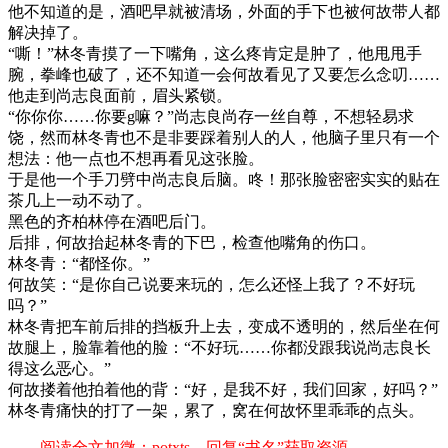
他不知道的是，酒吧早就被清场，外面的手下也被何故带人都
解决掉了。
“嘶！”林冬青摸了一下嘴角，这么疼肯定是肿了，他甩甩手
腕，拳峰也破了，还不知道一会何故看见了又要怎么念叨……
他走到尚志良面前，眉头紧锁。
“你你你……你要g嘛？”尚志良尚存一丝自尊，不想轻易求
饶，然而林冬青也不是非要踩着别人的人，他脑子里只有一个
想法：他一点也不想再看见这张脸。
于是他一个手刀劈中尚志良后脑。咚！那张脸密密实实的贴在
茶几上一动不动了。
黑色的齐柏林停在酒吧后门。
后排，何故抬起林冬青的下巴，检查他嘴角的伤口。
林冬青：“都怪你。”
何故笑：“是你自己说要来玩的，怎么还怪上我了？不好玩
吗？”
林冬青把车前后排的挡板升上去，变成不透明的，然后坐在何
故腿上，脸靠着他的脸：“不好玩……你都没跟我说尚志良长
得这么恶心。”
何故搂着他拍着他的背：“好，是我不好，我们回家，好吗？”
林冬青痛快的打了一架，累了，窝在何故怀里乖乖的点头。
——阅读全文加微：potxts，回复“书名”获取资源——