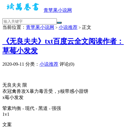
青苹果小说网
当前位置：
青苹果小说网
小说推荐
正文
>
>
《无良夫夫》txt百度云全文阅读作者：
草莓小发发
2020-09-11
分类：
小说推荐
评论(0)
无良夫夫 限
衣冠禽兽攻X暴力毒舌受，y核带感小甜饼
x莓小发发
荤素均衡 - 现代 - 黑道 - 强强
1v1
文案