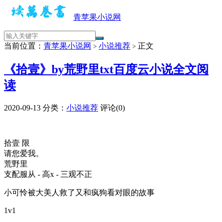
青苹果小说网
当前位置：
青苹果小说网
小说推荐
正文
>
>
《拾壹》by荒野里txt百度云小说全文阅
读
2020-09-13
分类：
小说推荐
评论(0)
拾壹 限
请您爱我。
荒野里
支配服从 - 高x - 三观不正
小可怜被大美人救了又和疯狗看对眼的故事
1v1