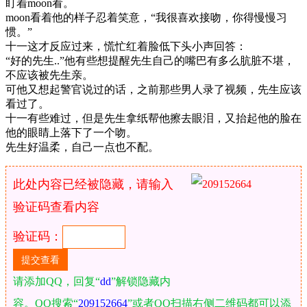
盯着moon看。
moon看着他的样子忍着笑意，“我很喜欢接吻，你得慢慢习
惯。”
十一这才反应过来，慌忙红着脸低下头小声回答：
“好的先生..”他有些想提醒先生自己的嘴巴有多么肮脏不堪，
不应该被先生亲。
可他又想起警官说过的话，之前那些男人录了视频，先生应该
看过了。
十一有些难过，但是先生拿纸帮他擦去眼泪，又抬起他的脸在
他的眼睛上落下了一个吻。
先生好温柔，自己一点也不配。
此处内容已经被隐藏，请输入
验证码查看内容
验证码：
请添加QQ，回复“
dd
”解锁隐藏内
容。QQ搜索“
209152664
”或者QQ扫描右侧二维码都可以添