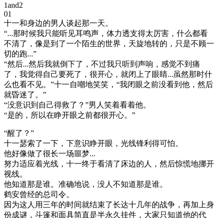
1and2
01
十一和身边的男人谈起那一天。
“...那时候我只能听见耳鸣声，体力透支得太厉害，什么都看
不清了，像是到了一个陌生的世界，天旋地转的，只是不顾一
切的跑...”
“然后...然后我就倒下了，不过我只听到声响，感觉不到痛
了，我觉得自己要死了，很开心，就闭上了眼睛...虽然那时什
么也看不见。”十一自嘲地笑笑，“我闭眼之前没看到他，然后
就昏迷了。”
“没意识到自己得救了？”男人笑着看着他。
“是的，所以在睁开眼之前都很开心。”
“醒了？”
十一瑟索了一下，下意识睁开眼，光线锋利得可怕。
他好像做了很长一场噩梦...
努力适应着光线，十一终于看清了床边的人，然后惊慌地挪开
视线。
他知道那是谁。准确地说，没人不知道那是谁。
鹤安曾经的总司令。
因为这人用三年的时间就结束了长达十几年的战争，再加上身
份成谜，斗篷和面具简直是半永久挂件，大家只知道他的代