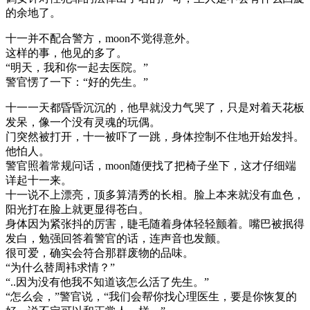
的余地了。
十一并不配合警方，moon不觉得意外。
这样的事，他见的多了。
“明天，我和你一起去医院。”
警官愣了一下：“好的先生。”
十一一天都昏昏沉沉的，他早就没力气哭了，只是对着天花板
发呆，像一个没有灵魂的玩偶。
门突然被打开，十一被吓了一跳，身体控制不住地开始发抖。
他怕人。
警官照着常规问话，moon随便找了把椅子坐下，这才仔细端
详起十一来。
十一说不上漂亮，顶多算清秀的长相。脸上本来就没有血色，
阳光打在脸上就更显得苍白。
身体因为紧张抖的厉害，睫毛随着身体轻轻颤着。嘴巴被抿得
发白，勉强回答着警官的话，连声音也发颤。
很可爱，确实会符合那群废物的品味。
“为什么替周袆求情？”
“..因为没有他我不知道该怎么活了先生。”
“怎么会，”警官说，“我们会帮你找心理医生，要是你恢复的