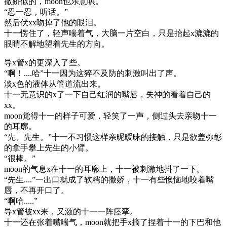
撒娇似的，moon也乐意哄。
“忍一忍，听话。”
然后伏xx吻掉了他的眼泪。
十一愣住了，轻声喘着气，大脑一片空白，只是抬起x漉漉的
眼睛不解地望着先生的方向。
导x管x的更深入了些。
“啊！....哈”十一因为这猝不及防的刺激叫出了声。
淡x色的液体从管道流出来。
十一无意识的x了一下自己红润的嘴唇，失神的看着自己的
xx。
moon觉得十一的样子可爱，轻笑了一声，侧过头去亲吻十一
的耳廓。
“先、先生。”十一不习惯这样亲昵暧昧的接触，只是欲盖弥彰
的拿手攀上先生的小臂。
“很棒。”
moon的气息x在十一的耳廓上，十一被刺激地抖了一下。
“先生....”一出口就成了软糯的撒娇，十一有些懊恼地咬着嘴
唇，不再开口了。
“啊哈.....”
导x管被xx来，又激的十一一阵痉挛。
十一还在张着嘴喘气，moon就把手x摘了捏着十一的下巴和他