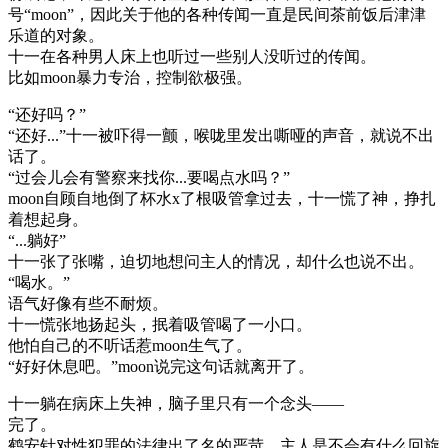
号“moon”，因此关于他的各种传闻一直是民间茶前饭后津津
乐道的对象。
十一在各种男人床上也听过一些别人没听过的传闻。
比如moon暴力专治，控制欲极强。
“还好吗？”
“还好...”十一被吓得一颤，喉咙里发出嘶哑的声音，就说不出
话了。
“过会儿会有警察来找你...要喝点水吗？”
moon自顾自地倒了杯水x了根吸管拿过去，十一慌了神，挣扎
着想起身。
“...躺好”
十一张了张嘴，迫切地想问主人的情况，却什么也说不出。
“喝水。”
语气好像有些不耐烦。
十一慌张地扬起头，抿着吸管喝了一小口。
他怕自己的不听话惹moon生气了。
“好好休息吧。”moon说完这句话就离开了。
十一躺在病床上失神，脑子里只有一个念头——
完了。
鹤安针对性犯罪的法律出了名的严苛，主人是不会有什么回旋