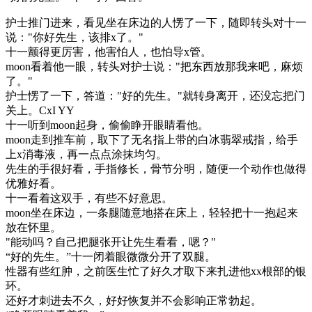
护士推门进来，看见坐在床边的人愣了一下，随即转头对十一
说："你好先生，该排x了。"
十一颤得更厉害，他害怕人，也怕导x管。
moon看着他一眼，转头对护士说："把东西放那我来吧，麻烦
了。"
护士愣了一下，答道："好的先生。"就转身离开，还没忘把门
关上。CxI YY
十一听到moon起身，偷偷睁开眼睛看他。
moon走到推车前，取下了无名指上带的白冰翡翠戒指，给手
上x消毒液，再一点点涂抹均匀。
先生的手很好看，手指修长，骨节分明，随便一个动作也做得
优雅好看。
十一看着这双手，有些不好意思。
moon坐在床边，一条腿随意地搭在床上，轻轻把十一抱起来
放在怀里。
"能动吗？自己把腿张开让先生看看，嗯？"
“好的先生。”十一闭着眼微微分开了双腿。
性器有些红肿，之前医生忙了好久才取下来扎进他xx根部的银
环。
还好才刺进去不久，好好恢复并不会影响正常勃起。