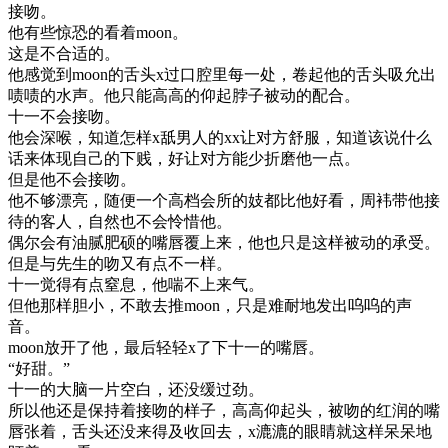
接吻。
他有些惊恐的看着moon。
这是不合适的。
他感觉到moon的舌头x过口腔里每一处，卷起他的舌头吸允出
啧啧的水声。他只能高高的仰起脖子被动的配合。
十一不会接吻。
他会深喉，知道怎样x舐男人的xx让对方舒服，知道该说什么
话来体现自己的下贱，好让对方能少折磨他一点。
但是他不会接吻。
他不够漂亮，随便一个高档会所的妓都比他好看，周袆带他接
待的客人，自然也不会怜惜他。
偶尔会有油腻肥硕的嘴唇覆上来，他也只是这样被动的承受。
但是与先生的吻又有点不一样。
十一觉得有点窒息，他喘不上来气。
但他那样胆小，不敢去推moon，只是难耐地发出呜呜的声
音。
moon放开了他，最后轻轻x了下十一的嘴唇。
“好甜。”
十一的大脑一片空白，还没缓过劲。
所以他还是保持着接吻的样子，高高仰起头，被吻的红润的嘴
唇张着，舌头还没来得及收回去，x漉漉的眼睛就这样呆呆地