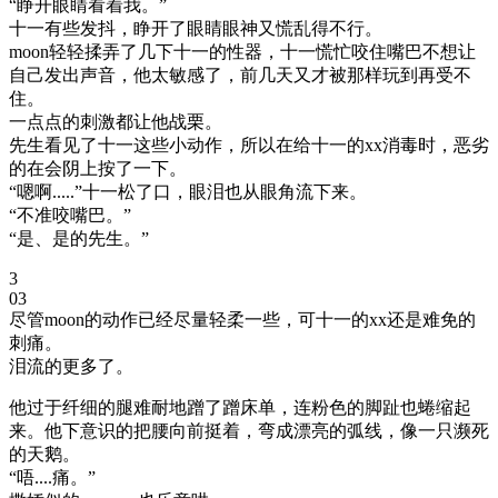
“睁开眼睛看着我。”
十一有些发抖，睁开了眼睛眼神又慌乱得不行。
moon轻轻揉弄了几下十一的性器，十一慌忙咬住嘴巴不想让
自己发出声音，他太敏感了，前几天又才被那样玩到再受不
住。
一点点的刺激都让他战栗。
先生看见了十一这些小动作，所以在给十一的xx消毒时，恶劣
的在会阴上按了一下。
“嗯啊.....”十一松了口，眼泪也从眼角流下来。
“不准咬嘴巴。”
“是、是的先生。”
3
03
尽管moon的动作已经尽量轻柔一些，可十一的xx还是难免的
刺痛。
泪流的更多了。
他过于纤细的腿难耐地蹭了蹭床单，连粉色的脚趾也蜷缩起
来。他下意识的把腰向前挺着，弯成漂亮的弧线，像一只濒死
的天鹅。
“唔....痛。”