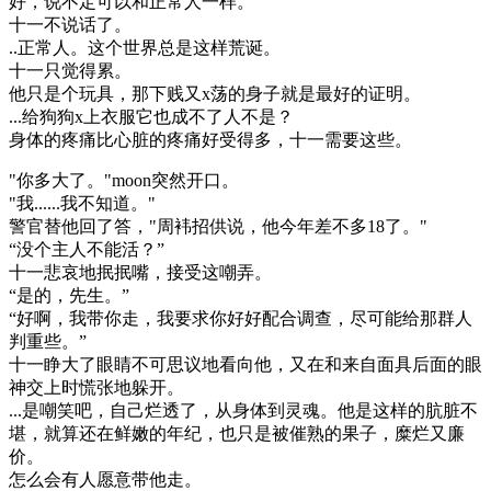
好，说不定可以和正常人一样。”
十一不说话了。
..正常人。这个世界总是这样荒诞。
十一只觉得累。
他只是个玩具，那下贱又x荡的身子就是最好的证明。
...给狗狗x上衣服它也成不了人不是？
身体的疼痛比心脏的疼痛好受得多，十一需要这些。
"你多大了。"moon突然开口。
"我......我不知道。"
警官替他回了答，"周袆招供说，他今年差不多18了。"
“没个主人不能活？”
十一悲哀地抿抿嘴，接受这嘲弄。
“是的，先生。”
“好啊，我带你走，我要求你好好配合调查，尽可能给那群人
判重些。”
十一睁大了眼睛不可思议地看向他，又在和来自面具后面的眼
神交上时慌张地躲开。
...是嘲笑吧，自己烂透了，从身体到灵魂。他是这样的肮脏不
堪，就算还在鲜嫩的年纪，也只是被催熟的果子，糜烂又廉
价。
怎么会有人愿意带他走。