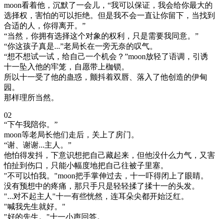
moon看着他，沉默了一会儿，“我可以保证，我会给你最大的
选择权，害怕的可以拒绝。但是我不会一直让你留下，当找到
合适的人，你得离开。”
“当然，你拥有选择这个对象的权利，只是需要我同意。”
“你这孩子真是...”老局长在一旁无奈的叹气。
“想不想试一试，给自己一个机会？”moon放轻了语调，引诱
十一坠入他的牢笼，自愿带上枷锁。
所以十一受了他的蛊惑，颤抖着双唇、落入了他创造的伊甸
园。
那样理所当然。
02
“下午我陪你。”
moon等老局长他们走后，关上了房门。
“谢、谢谢...主人。”
他怕得发抖，下意识想把自己藏起来，但他没什么力气，又害
怕扯到伤口，只能小幅度地把自己往被子里塞。
"不可以怕我。"moon把手掌伸过去，十一吓得闭上了眼睛。
没有预想中的疼痛，那只手只是轻轻揉了揉十一的头发。
"...对不起主人"十一有些恍然，连耳朵尖都开始泛红。
"喊我先生就好。"
"好的先生。"十一小声回答。