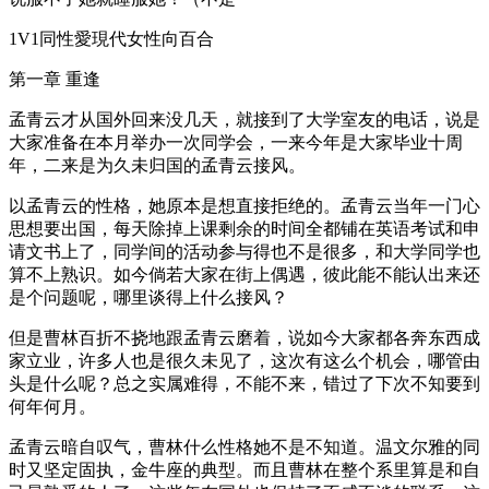
1V1同性愛現代女性向百合
第一章 重逢
孟青云才从国外回来没几天，就接到了大学室友的电话，说是
大家准备在本月举办一次同学会，一来今年是大家毕业十周
年，二来是为久未归国的孟青云接风。
以孟青云的性格，她原本是想直接拒绝的。孟青云当年一门心
思想要出国，每天除掉上课剩余的时间全都铺在英语考试和申
请文书上了，同学间的活动参与得也不是很多，和大学同学也
算不上熟识。如今倘若大家在街上偶遇，彼此能不能认出来还
是个问题呢，哪里谈得上什么接风？
但是曹林百折不挠地跟孟青云磨着，说如今大家都各奔东西成
家立业，许多人也是很久未见了，这次有这么个机会，哪管由
头是什么呢？总之实属难得，不能不来，错过了下次不知要到
何年何月。
孟青云暗自叹气，曹林什么性格她不是不知道。温文尔雅的同
时又坚定固执，金牛座的典型。而且曹林在整个系里算是和自