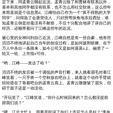
定下来，同孟青云聊起近况。孟青云除了和曹林有联系以外，
基本和其他同学都没有联系，也不怎么用社交软体，这么些年
来简直就是个信息黑d。江峰怕自己作为一个“算不得熟的大学
同学”，问得急了会唐突佳人，只好拐弯抹角地东拉西扯，谁
知孟青云倒是丝毫没有不耐烦，不仅十分配合地讲了讲自己的
经历，还顺带着问了江峰这些年的近况。
被心里的女神问到自己近况，江峰自然是有一丝自豪，他有些
滔滔不绝地讲起自己当年的创业过程，是如何披荆斩棘、在千
万人中杀出一条路来，如今公司又是如何蒸蒸x上、融资了一
轮又一轮、上市指x可待。
“哟，江峰——发达了哈？”
滔滔不绝的发言被一个调侃的声音打断，来人挑着眉毛对着江
峰笑着，一只手将一个空杯放在吧台上，就着这个动作手臂就
轻轻搭在了靠着吧台的孟青云肩上。孟青云微微皱了眉头，但
碍于面子还是一动没动。
“开玩笑了，”江峰笑道，“你什么时候回来的？怎么都没提前
跟我们说？”
“嗯，江总大忙人，我要是耽误了你们上市可怎么是好？”李执