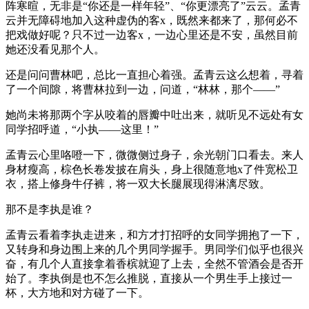
阵寒暄，无非是“你还是一样年轻”、“你更漂亮了”云云。孟青
云并无障碍地加入这种虚伪的客x，既然来都来了，那何必不
把戏做好呢？只不过一边客x，一边心里还是不安，虽然目前
她还没看见那个人。
还是问问曹林吧，总比一直担心着强。孟青云这么想着，寻着
了一个间隙，将曹林拉到一边，问道，“林林，那个——”
她尚未将那两个字从咬着的唇瓣中吐出来，就听见不远处有女
同学招呼道，“小执——这里！”
孟青云心里咯噔一下，微微侧过身子，余光朝门口看去。来人
身材瘦高，棕色长卷发披在肩头，身上很随意地x了件宽松卫
衣，搭上修身牛仔裤，将一双大长腿展现得淋漓尽致。
那不是李执是谁？
孟青云看着李执走进来，和方才打招呼的女同学拥抱了一下，
又转身和身边围上来的几个男同学握手。男同学们似乎也很兴
奋，有几个人直接拿着香槟就迎了上去，全然不管酒会是否开
始了。李执倒是也不怎么推脱，直接从一个男生手上接过一
杯，大方地和对方碰了一下。