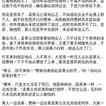
己最熟悉的人了，这些年在国外也保持了不咸不淡的联系，这
点面子也不给的话，确实难以说得过去。于是只好答应下来。
答应是答应了，孟青云心里却忐忑，不知道此次会不会遇上那
个人。她不好意思开口问曹林，虽然她觉得曹林其实是知道
的，但毕竟她从未把话挑明了说过，此时也依然开不了口。也
罢，随他吧，那人也是常年在国外，未必就有这么巧。
聚会当天，孟青云没想着要惊艳众人，只不过化了个简单的淡
妆，换了身简单的香槟色吊带裙，又看了看天稍微有点凉，于
是外面x了件皮夹克，脚上踩着小白鞋，就这么出了门。
打车来到指定地点，人不算少。大堂里一时没人认出孟青云，
就曹林一下子不知从哪迎了上来，眼里是显而易见的兴奋。
“青云，你可来啦！”曹林说着抓起孟青云的手，“哇！你比以
前更好看了！”
“哪有，只是太久没见了而已。倒是林林你，跟原来一样，一
点也没变。”孟青云也笑着和她打招呼，不管怎么说，见到许
久未见的老朋友还是让人愉悦的。
两人一边说着，曹林一边拉着孟青云去见其他老同学。大家一