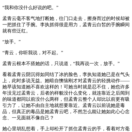
“我和你没什么好说的吧。”
孟青云毫不客气地打断她，往门口走去，擦身而过的时候却被
一把抓住了手腕。李执抓得很是用力，孟青云白皙的手腕瞬间
就有些泛红。
“放手。”
“青云，你听我说，对不起。”
孟青云根本不搭她的话，只说道，“我再说一次，放手。”
看着孟青云阴沉得如同结了冰的脸色，李执知道她已是在气头
上，此时多说无益。她暗自懊恼刚才对孟青云的轻挑动作——
她早该知道她不喜欢这样的！可她当时就是忍不住，她也许多
年没见过孟青云，后者的样貌没什么变化，就连靠近之后闻到
的味道都同以前没什么两样，但孟青云整个人却比以前更有吸
引力了，让她不由自主地就想要靠近。孟青云以前说她是毒
品，但真正的毒品是她孟青云吧，不然怎么能让她如此心心念
念、一见面就不像自己？
她心里胡乱想着，手上却松开了抓住孟青云的手，看着对方毫