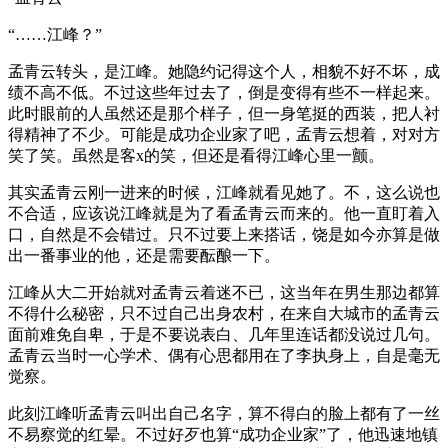
“……江峰？”
孟青云转头，是江峰。她隐约记得这个人，相貌不好不坏，成
绩不高不低。不过这些年过去了，倒是变得有些不一样起来。
此时眼前的人虽然还是那个样子，但一身笔挺的西装，把人衬
得精神了不少。可能是成功企业家了吧，孟青云想着，对对方
笑了笑。虽然是客x的笑，但还是看得江峰心里一颤。
其实孟青云刚一进来的时候，江峰就看见她了。不，这么说也
不合适，应该说江峰就是为了看孟青云而来的。他一直盯着入
口，自然是不会错过。只不过要上来搭话，饶是如今亦算是做
出一番事业的他，还是需要酝酿一下。
江峰从大二开始就对孟青云着迷不已，这当年在男生那边都算
不得什么秘密，只不过自己出身农村，在来自大城市的孟青云
面前难免自卑，于是不要说表白、几年里连话都没说过几句。
孟青云当时一心学术、偶有心思都用在了李执身上，自是毫无
觉察。
此刻江峰听孟青云叫出自己名字，算不得白的脸上都有了一丝
不易察觉的红晕。不过好歹也算“成功企业家”了，他迅速地镇