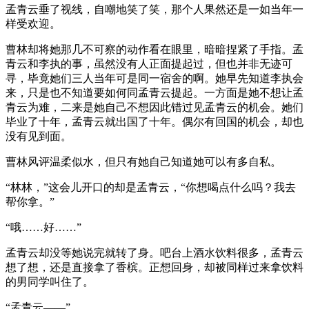
孟青云垂了视线，自嘲地笑了笑，那个人果然还是一如当年一
样受欢迎。
曹林却将她那几不可察的动作看在眼里，暗暗捏紧了手指。孟
青云和李执的事，虽然没有人正面提起过，但也并非无迹可
寻，毕竟她们三人当年可是同一宿舍的啊。她早先知道李执会
来，只是也不知道要如何同孟青云提起。一方面是她不想让孟
青云为难，二来是她自己不想因此错过见孟青云的机会。她们
毕业了十年，孟青云就出国了十年。偶尔有回国的机会，却也
没有见到面。
曹林风评温柔似水，但只有她自己知道她可以有多自私。
“林林，”这会儿开口的却是孟青云，“你想喝点什么吗？我去
帮你拿。”
“哦……好……”
孟青云却没等她说完就转了身。吧台上酒水饮料很多，孟青云
想了想，还是直接拿了香槟。正想回身，却被同样过来拿饮料
的男同学叫住了。
“孟青云——”