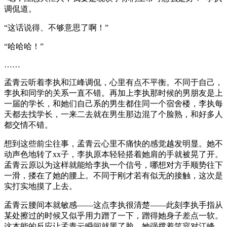
调侃道。
“这话说得、不够意思了啊！”
“哈哈哈！”
……
孟青云听着李执和江峰调侃，心里有点不平衡。不同于自己，
李执和同学的关系一直不错。再加上李执那时候的男朋友是上
一届的学长，和她们自己系的男生都住同一个宿舍楼，李执每
天都去找学长，一来二去就在男生那边混了个脸熟，和好多人
都交情不错。
想到这些前尘往事，孟青云心里不痛快的感觉越发明显。她不
动声色地转了xx子，李执原本轻轻搭着她肩的手就被晃了开。
孟青云原以为这样就能给李执一个信号，哪想对方手顺势往下
一滑，搂在了她的腰上。不同于刚才若有似无的接触，这次是
实打实地摸了上去。
孟青云腰间本就敏感——这点李执很清楚——此刻李执手指从
某处擦过的时候又似乎用力蹭了一下，蹭得她身子差点一软。
这本能的反应让孟青云瞬间就黑了脸，她强撑着笑容对江峰