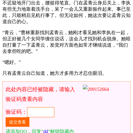
不迟疑地开门出去，腰挺得笔直。门在孟青云身后关上，李执
有些无力地靠着洗手台，呆了一会儿又重新振作起来。事已至
此，只能稍后见机行事了。但无论如何，她这次要让孟青云知
道自己的心。
“青云，”曹林重新找到孟青云，她刚才看见她和李执在一起，
但正好被几个女同学缠住说话，这会儿才找到机会脱身。她暗
自打量了一下孟青云，发觉对方面色如常才继续说道，“我们
去拿些吃的吧。”
“嗯好。”
只有孟青云自己知道，她方才多用力才忍住眼泪。
此处内容已经被隐藏，请输入
验证码查看内容
验证码：
请添加QQ，回复“
dd
”解锁隐藏内