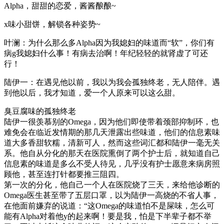
Alpha，甜甜的恋爱，酱酱酿酿~
x味小甜饼，解锁各种姿势~
叶澜：为什么那么多Alpha因为我媳妇的味道而“软”，你们有
病g我媳妇什么事！有病去治啊！年纪轻轻的就肾虚了可还
行！
陆伊一：在遇见他以前，我以为我会孤独终老，无人陪伴。遇
到他以后，我才知道，爱一个人原来可以这么甜。
臭豆腐味的孤独终老
陆伊一很羡慕别的Omega，因为他们即使带着颈部抑制环，也
难免会在临近发情期的那几天泄露出些味道，他们的信息素味
道大多香甜软糯，清新可人，然而这些词汇都和陆伊一毫无关
系。他自从分化的那天在医院熏倒了两个护士后，就知道自己
信息素的味道是多么不受人待见，几乎没有护士愿意来病房照
顾他，甚至连打针都要推三阻四。
第一次的分化，他自己一个人在医院烧了三天，来给他诊断的
Omega医生甚至带了五层口罩，以为陆伊一高烧的不省人事，
在他面前嫌弃的说道：“这Omega的味道怕不是屎味，怎么可
能有Alpha对着他y的起来啊！要是我，怕是下半辈子都不举