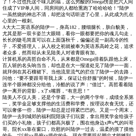
了！不过也托这个味儿的福，这么穷酸的Omega愣是把六人间
住成了VIP单人间，同房间的人都给熏跑了哈哈哈哈！”陆伊
一虽然烧的神志不清，却把这句话听进了心里，从此成为扎在
心里的一根刺。
A大大二英语系的陆伊一，身高182，腰细腿长，肤白貌美，
尤其是那一双卡姿兰大眼睛，看你一眼都要把你的魂儿勾走，
长长的睫毛简直可以在上面荡秋千，偏偏还是一副高冷的性
子，不爱搭理人，从入校之初就被奉为英语系高岭之花，追求
者众多，然而却从未见陆美人对谁青眼有加。
计算机系的高哲自命不凡，从来都是Omega排着队跟他上床，
百人斩的名头响当当，却也是在大一报道处见了陆伊一一面，
就拜倒在其石榴裙下。当他流里流气的拦住了陆伊一的去路，
问他：“要不要跟哥哥我上床，保证让你舒服”的时候，陆伊一
连半个眼神都没分给他，冷酷的说了声：“借过”。高哲看着陆
伊一离开的背影，x了x嘴唇，“有意思！”
陆美人不仅人美，还是个学霸，大一的两个学年，成绩全系第
一，奖学金足够支撑他的生活费和学费，按理说衣食无忧，还
可以奢侈一些，陆伊一却总是过得紧巴巴的。又是一个周末，
陆伊一去到城郊的福利院陪孩子们玩耍，拿出用奖学金给孩子
们买的小礼物，孩子们都高兴极了，围在他身边x声x气的叫哥
哥。院长xx靠在窗口，欣慰的叫陆伊一过去，温柔的摸了摸他
的头，“以前xx是俯xx摸你的头，现在需要踮起脚尖才能够到