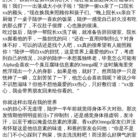
啦！我们一一出落成大小伙子啦！”陆伊一俯xx亲了一口院长
xx的额头，“现在换我来照顾你和孩子们。”晚上院长xx亲自下
厨做了一桌子陆伊一喜欢的饭菜，陆伊一感觉自己好久没有吃
的那么撑了，不仅肚子很撑，心也胀的很满。
吃过饭后，陆伊一帮院长xx洗了碗，就准备告辞回寝室。院长
xx握着他的手，一脸担忧的问：“还在一直用抑制剂么？对身
体不好，可以的话还是找个人吧，xx真的很希望有人能照顾
你！”陆伊一明白xx的担忧，这是世界上最爱他的xx了，考虑
到自己的情况，20岁的陆伊一本想孤独终老，毕竟怎么可能有
Alpha会喜欢一个臭豆腐味信息素的Omega呢？这时脑海里突
然浮现出一个人的身影，如果是他，就好了。然而陆伊一只是
恍神了一瞬，立刻苦笑了一下，他怎么会喜欢我呢？谁说少年
不识愁滋味？但他不想他最爱的xx伤心，只好敷衍道：“xx放
心，我会带男朋友回来给你看的。”
你就这样出现在我的世界
xx的担心不无道理，陆伊一半年前就觉得身体不大对劲。那次
发情期他明明提前注s了抑制剂，还是感觉身体很虚弱，发冷
汗，以至于难以掩盖信息素的泄露。香xx的Omega室友们并没
有怀疑这是他信息素的味道，和善的室友会问他：“你是不是
出门不小心踩到了狗屎，快去洗洗鞋吧！而没那么好脾气的室