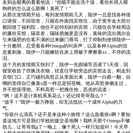
友则会鄙夷的看着他说：“你能不能去洗个澡，看你长得人模
狗样的怎么这么脏啊！臭死了！”
从那次发情期开始，每到发情期前几天，陆伊一总是找各种借
口请假，不回宿舍，只能在外面找宾馆住，由于奖学金大部分
都回馈了福利院，他住不起特别好的宾馆，只能住在学校周边
的廉价宾馆，隔音差，隔味措施更是没有，臭味的流出偶尔会
引来隔壁的住客不满的过来砸门辱骂，打了抑制剂使得陆伊一
十分脆弱，忍受着各种Omega的叫床声，以及各种Alpha的信
息素刺激，陆伊一只能瘫软在床上用被子摩擦着xx，不停的流
泪。
这个月的发情期又快到了，陆伊一先跟辅导员请了5天假，回
寝室收拾了些换洗衣物，径直往学校旁边的宾馆走去。刚走到
宾馆门口，正巧碰到高哲正从里面出来，陆伊一白眼一翻，自
嘲的觉得自己像臭x蛋一样总是招苍蝇。他从高哲身侧走过，
并不想搭理他。不料高哲一把拽住他，恶劣的说道：
“哟！这不是计算机系系花么！还记得哥哥我么？”
“放手！”陆伊一极力挣脱，却无法抵抗一个成年Alpha的力
气。
“你装什么清高？还不是来这种小旅馆？这么急着挨x啊？要知
道这地方可是我们学校的援交圣地啊！我昨天那个Omega不够
劲儿，让哥哥我g了一晚上，像个死人一样只知道叫！今天早