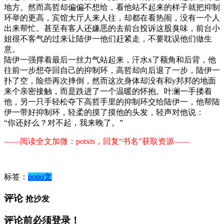
地方。然而高哲却偏偏不想给，看他站不起来的样子就把抑制
环举的更高，宾馆大厅人来人往，却都在看热闹，没有一个人
出来帮忙。甚至有客人还嫌恶的去前台投诉这股臭味，前台小
姐很不客气的过来让陆伊一他们赶紧走，不要耽误他们做生
意。
陆伊一强撑着最后一丝力气站起来，汗水x了额角和后背，他
往前一步想夺回自己的抑制环，高哲却向后退了一步，陆伊一
扑了空，险些再次摔倒，然而这次身体却没有和y邦邦的地面
来个亲密接触，而是跌进了一个温暖的怀抱。叶澜一手搂着
他，另一只手轻松夺下高哲手里的抑制环交给陆伊一，他帮陆
伊一带好抑制环，轻柔的摸了摸他的头发，轻声对他说：
“你还好么？对不起，我来晚了。”
——阅读全文加微：potxts，回复“书名”获取资源——
标签：
popo文
评论
抢沙发
评论前必须登录！