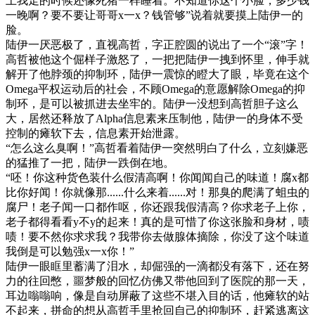
上我走的时候还像死猪一样睡着。不知道你这个小脸，多少钱
一晚啊？要不要让哥哥x一x？钱管够”说着就要摸上陆伊一的
脸。
陆伊一厌恶极了，直视高哲，字正腔圆的说出了一个“滚”字！
高哲被他这个倔样子激怒了，一把把陆伊一拽到怀里，伸手就
解开了他脖颈的抑制环，陆伊一震惊的瞪大了眼，毕竟在这个
Omega平权运动后的社会，不顾Omega的意愿解除Omega的抑
制环，是可以被抓进去坐牢的。陆伊一没想到高哲胆子这么
大，居然还释放了Alpha信息素来压制他，陆伊一的身体不受
控制的瘫软下去，信息素开始泄露。
“怎么这么臭啊！”高哲看着陆伊一突然明白了什么，立刻嫌恶
的猛推了一把，陆伊一跌倒在地。
“呸！你这种货色装什么假清高啊！你闻闻自己的味道！腐x都
比你好闻！你就像那......什么来着......对！那臭的爬满了蛆虫的
腐尸！老子闻一口都作呕，你还跟我假清高？你求老子上你，
老子都得看看y不y的起来！真的是可惜了你这张脸和身材，啧
啧！要不然你求求我？我带你去做腺体摘除，你没了这个味道
我倒是可以勉强x一x你！”
陆伊一眼眶里蓄满了泪水，却倔强的一滴都没有落下，还在努
力的往回憋，噩梦般的回忆仿佛又带他回到了医院的那一天，
耳边嗡嗡响，像是自动屏蔽了这些不堪入目的话，他瘫软的站
不起来，拼命的想从高哲手里抢回自己的抑制环，赶紧逃离这