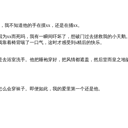
我不知道他的手在摸xx，还是在捅xx。
xx而死吗，我有一瞬间吓坏了，想破门过去拯救我的小天鹅。
我靠着椅背喘了一口气，这时才感受到s精后的快乐。
去浴室洗手。他把睡袍穿好，把风情都遮盖，然后堂而皇之地骗
么会穿袜子。即便如此，我的爱里第一个还是他。