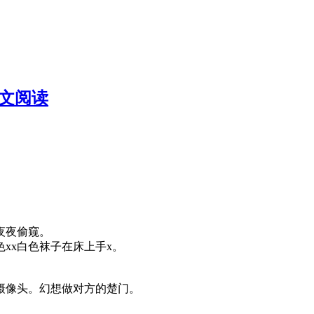
全文阅读
夜夜偷窥。
x白色袜子在床上手x。
像头。幻想做对方的楚门。