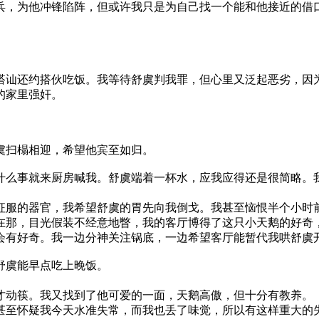
，为他冲锋陷阵，但或许我只是为自己找一个能和他接近的借
讪还约搭伙吃饭。我等待舒虞判我罪，但心里又泛起恶劣，因为
的家里强奸。
扫榻相迎，希望他宾至如归。
事就来厨房喊我。舒虞端着一杯水，应我应得还是很简略。我
服的器官，我希望舒虞的胃先向我倒戈。我甚至恼恨半个小时前
在那，目光假装不经意地瞥，我的客厅博得了这只小天鹅的好奇
也会有好奇。我一边分神关注锅底，一边希望客厅能暂代我哄舒虞
虞能早点吃上晚饭。
动筷。我又找到了他可爱的一面，天鹅高傲，但十分有教养。
至怀疑我今天水准失常，而我也丢了味觉，所以有这样重大的失