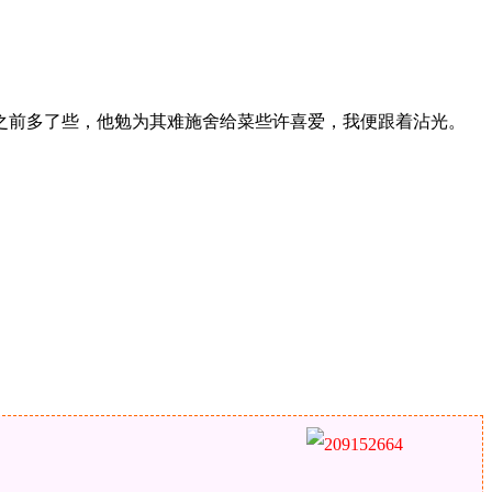
前多了些，他勉为其难施舍给菜些许喜爱，我便跟着沾光。