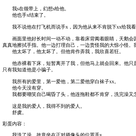
我s在领带上，幻想s给他。
他也手x结束了。
我不说他在打飞机而说手x，因为他从来不肯脱下xx给我看，
画面里他好长时间一动不动，靠着床背阖着眼睛，天鹅会因为
真真地擦拭手指。他一边打理自己，一边责怪我的大惊小怪。
他太坏了，他太坏了。但他肯作弄我，我欣喜若狂。
他赤裸着下床，短暂离开了我，但他马上就会回来。他只是
只有我知道他是小骗子。
我所有的爱里，第一爱他，第二爱他穿白袜子xx。
他今天没有穿。
我都要嘲笑自己喝昏了头，他连拖鞋都不肯穿，洗完澡又怎
这是我的爱人，我得不到的爱人。
舒虞。
彩蛋内容：
我洗了澡，故意坐在正对摄像头的位置手x。