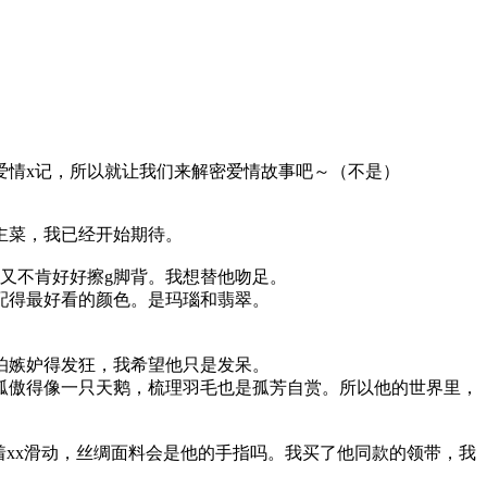
爱情x记，所以就让我们来解密爱情故事吧～（不是）
主菜，我已经开始期待。
又不肯好好擦g脚背。我想替他吻足。
配得最好看的颜色。是玛瑙和翡翠。
怕嫉妒得发狂，我希望他只是发呆。
孤傲得像一只天鹅，梳理羽毛也是孤芳自赏。所以他的世界里，
xx滑动，丝绸面料会是他的手指吗。我买了他同款的领带，我