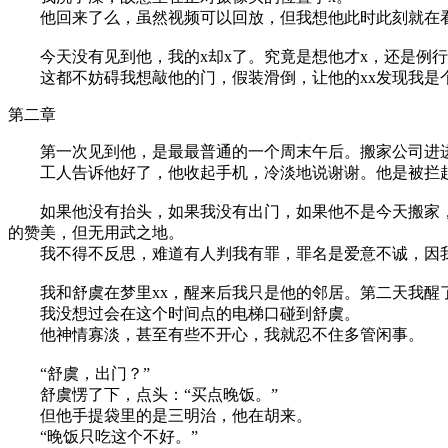
他回来了么，虽然视频可以回放，但我想他此时此刻就在
今天没有见到他，我的x却x了。究竟是想他才x，还是例行
这都不妨碍我想敲他的门，假装滑倒，让他的xx发现我是
第二章
第一次见到他，是最最普通的一个周末午后。搬家公司进进
工人告诉他好了，他收起手机，冷淡地说谢谢。他是被拦起来
如果他没有抬头，如果我没有出门，如果他不是今天搬家，
的赞美，但无用武之地。
我不得不反思，难道有人判我有罪，罪名是爱意不诚，因我
我和舒虞在梦里xx，醒来后我只是他的邻居。第二天我醒
我没想过会在这个时间点的电梯口碰到舒虞。
他神情寡淡，甚至有些不开心，我就忍不住多管闲事。
“舒虞，出门？”
舒虞愣了下，点头：“买点晚饭。”
但他手提袋里的是三明治，他在胡来。
“晚饭只吃这个不好。”