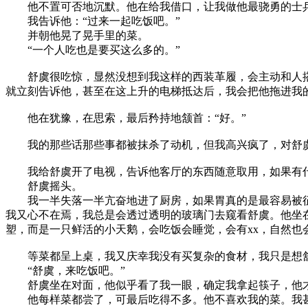
他不置可否地沉默。他在给我借口，让我做他最骁勇的士兵
我告诉他：“过来一起吃饭吧。”
并朝他晃了晃手里的菜。
“一个人吃也是要买这么多的。”
舒虞很吃惊，显然没想到我这样的西装革履，会主动和人搭
就立刻告诉他，甚至在这上升的电梯抵达后，我会把他拖进我
他在犹豫，在思索，最后矜持地颔首：“好。”
我的那些话那些事都被抹杀了动机，但我高兴疯了，对舒虞
我给舒虞开了电视，告诉他客厅的东西随意取用，如果有什么
舒虞摇头。
我一半失落一半亢奋地进了厨房，如果胃真的是最容易被征
我又心不在焉，我总是会透过透明的玻璃门去窥看舒虞。他坐
塑，而是一只鲜活的小天鹅，会吃饭会睡觉，会有xx，自然
等菜都呈上桌，我又庆幸我没有买复杂的食材，我只是想舒
“舒虞，来吃饭吧。”
舒虞坐在对面，他似乎看了我一眼，确定我拿起筷子，他才
他每样菜都尝了，可最后吃得不多。他不喜欢我的菜。我甚