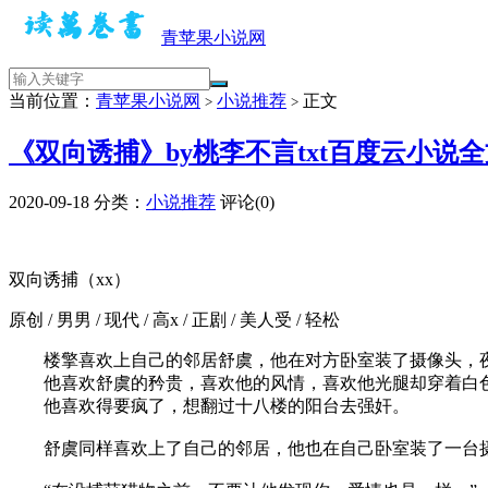
青苹果小说网
当前位置：
青苹果小说网
小说推荐
正文
>
>
《双向诱捕》by桃李不言txt百度云小说
2020-09-18
分类：
小说推荐
评论(0)
双向诱捕（xx）
原创 / 男男 / 现代 / 高x / 正剧 / 美人受 / 轻松
楼擎喜欢上自己的邻居舒虞，他在对方卧室装了摄像头，
他喜欢舒虞的矜贵，喜欢他的风情，喜欢他光腿却穿着白色x
他喜欢得要疯了，想翻过十八楼的阳台去强奸。
舒虞同样喜欢上了自己的邻居，他也在自己卧室装了一台摄