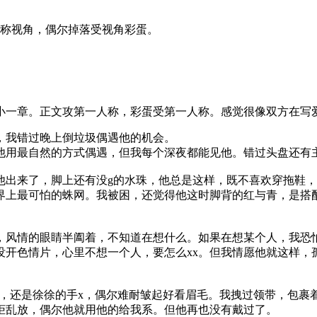
称视角，偶尔掉落受视角彩蛋。
小一章。正文攻第一人称，彩蛋受第一人称。感觉很像双方在写
我错过晚上倒垃圾偶遇他的机会。
用最自然的方式偶遇，但我每个深夜都能见他。错过头盘还有
来了，脚上还有没g的水珠，他总是这样，既不喜欢穿拖鞋，
上最可怕的蛛网。我被困，还觉得他这时脚背的红与青，是搭
，风情的眼睛半阖着，不知道在想什么。如果在想某个人，我恐
色情片，心里不想一个人，要怎么xx。但我情愿他就这样，
，还是徐徐的手x，偶尔难耐皱起好看眉毛。我拽过领带，包裹着
柜乱放，偶尔他就用他的给我系。但他再也没有戴过了。