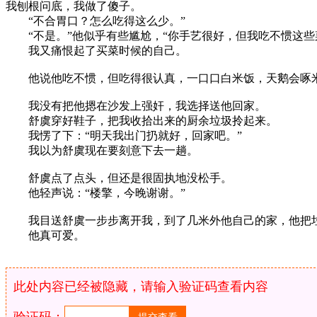
我刨根问底，我做了傻子。
“不合胃口？怎么吃得这么少。”
“不是。”他似乎有些尴尬，“你手艺很好，但我吃不惯这些
我又痛恨起了买菜时候的自己。
他说他吃不惯，但吃得很认真，一口口白米饭，天鹅会啄米
我没有把他摁在沙发上强奸，我选择送他回家。
舒虞穿好鞋子，把我收拾出来的厨余垃圾拎起来。
我愣了下：“明天我出门扔就好，回家吧。”
我以为舒虞现在要刻意下去一趟。
舒虞点了点头，但还是很固执地没松手。
他轻声说：“楼擎，今晚谢谢。”
我目送舒虞一步步离开我，到了几米外他自己的家，他把垃
他真可爱。
此处内容已经被隐藏，请输入验证码查看内容
验证码：