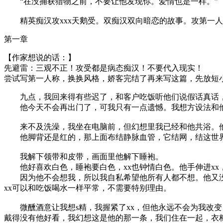
“在没捕获猎物之前，不要让他发现你。爱情也是一样。”
精英痴汉攻xxx天鹅受。双痴汉双向暗恋的故事。攻第一人
第一章
【作家想说的话：】
先避雷：三观不正！攻受都是病态痴汉！不要代入现实！
尝试写第一人称，换换风格，娇客完结了再来写这篇，先放短
九点，我回来得有些迟了，和客户吃饭听他们说假话真话，
他今天不会再出门了，可我只有一点遗憾。我想方设法和他
来不及洗澡，我坐在电脑前，但幻想里我已经和他共浴。他出
他脚背还是红的，那上面布结静脉血管，它结网，结这世界
我解下领带和皮带，画面里他解下睡袍。
他好喜欢白色，睡袍要白色，xx也钟情白色。他手伸进xx
因为他不会想我，所以我自私希望他所有人都不想。他又没开
xx可以和吃饭喝水一样平常，不需要特别理由。
微醺酒意让我想s精，我握紧了xx，但他永远不会为我改变
戴得没有他好看，我幻想这是他的那一条，我们住在一起，衣