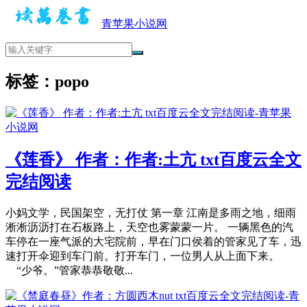
青苹果小说网
标签：popo
《莲香》 作者：作者:土亢 txt百度云全文
完结阅读
小妈文学，民国架空，无打仗 第一章 江南是多雨之地，细雨
淅淅沥沥打在石板路上，天空也雾蒙蒙一片。 一辆黑色的汽
车停在一座气派的大宅院前，早在门口侯着的管家见了车，迅
速打开伞迎到车门前。打开车门，一位男人从上面下来。
“少爷。”管家恭恭敬敬...