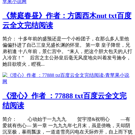
《禁庭春昼》作者：方圆西木nut txt百度
云全文完结阅读
简介： 十多年前的盛预还是一个小粉团子，在那么多人里他
偏偏扑进了自己三皇兄盛长渊的怀里。 第一章 皇子降世，兄
弟初逢 十八年前，景仁宫中。 “来人，把这个胆大包天的人打
入冷宫！” 后宫之主公孙皇后毫无风度地尖叫着发号施令，
她目欲喷火，瞪视...
《澄心》作者 ：77888 txt百度云全文完
结阅读
简介： 心动始于一九九九 贺宇澄&祝明心 —有
爱就有伤心— 第一章 一九九九年七月末，虽是傍晚，天却阴
沉至极，暴雨瓢泼，一道道雪亮闪电在天际炸开，自上而下犹