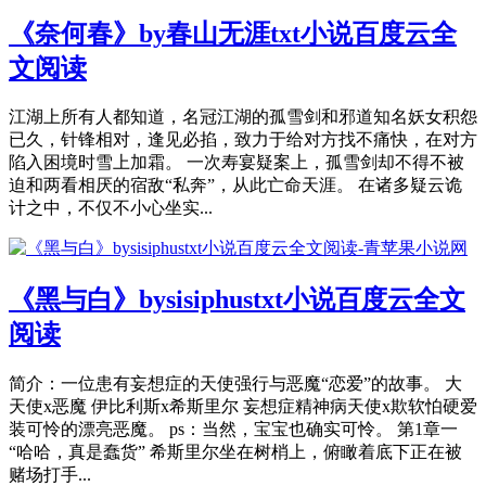
《 奈何春》by春山无涯txt小说百度云全
文阅读
江湖上所有人都知道，名冠江湖的孤雪剑和邪道知名妖女积怨
已久，针锋相对，逢见必掐，致力于给对方找不痛快，在对方
陷入困境时雪上加霜。 一次寿宴疑案上，孤雪剑却不得不被
迫和两看相厌的宿敌“私奔”，从此亡命天涯。 在诸多疑云诡
计之中，不仅不小心坐实...
《 黑与白》bysisiphustxt小说百度云全文
阅读
简介：一位患有妄想症的天使强行与恶魔“恋爱”的故事。 大
天使x恶魔 伊比利斯x希斯里尔 妄想症精神病天使x欺软怕硬爱
装可怜的漂亮恶魔。 ps：当然，宝宝也确实可怜。 第1章一
“哈哈，真是蠢货” 希斯里尔坐在树梢上，俯瞰着底下正在被
赌场打手...