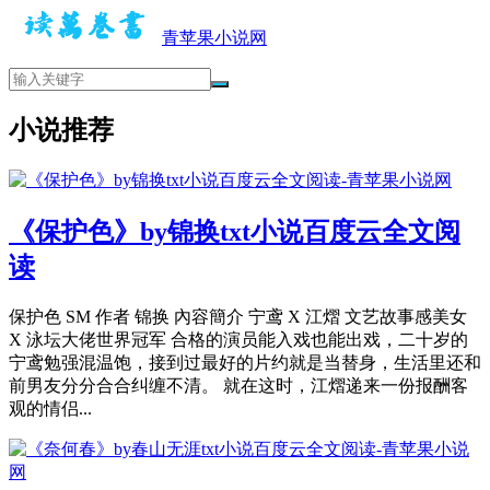
青苹果小说网
小说推荐
《保护色》by锦换txt小说百度云全文阅
读
保护色 SM 作者 锦换 內容簡介 宁鸢 X 江熠 文艺故事感美女
X 泳坛大佬世界冠军 合格的演员能入戏也能出戏，二十岁的
宁鸢勉强混温饱，接到过最好的片约就是当替身，生活里还和
前男友分分合合纠缠不清。 就在这时，江熠递来一份报酬客
观的情侣...